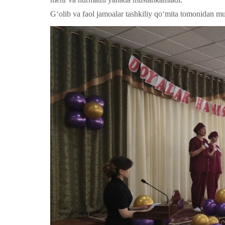
G‘olib va faol jamoalar tashkiliy qo‘mita tomonidan mun