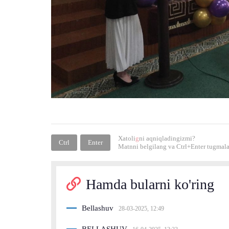
Xatoli
g
ni aqniqladingizmi?
Ctrl
Enter
Matnni belgilang va
Ctrl+Enter
tugmalar
Hamda bularni ko'ring
Bellashuv
28-03-2025, 12:49