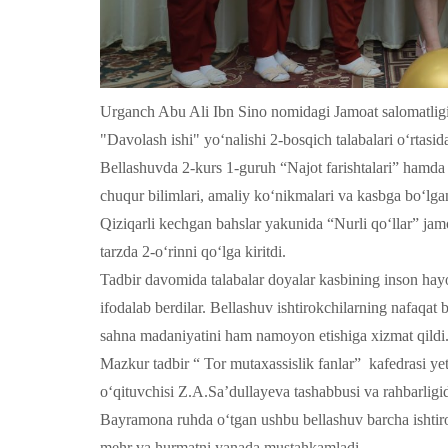
Urganch Abu Ali Ibn Sino nomidagi Jamoat salomatlig
"Davolash ishi" yo‘nalishi 2-bosqich talabalari o‘rtasida
Bellashuvda 2-kurs 1-guruh “Najot farishtalari” hamda 2-
chuqur bilimlari, amaliy ko‘nikmalari va kasbga bo‘lga
Qiziqarli kechgan bahslar yakunida “Nurli qo‘llar” jamoa
tarzda 2-o‘rinni qo‘lga kiritdi.
Tadbir davomida talabalar doyalar kasbining inson hayo
ifodalab berdilar. Bellashuv ishtirokchilarning nafaqat 
sahna madaniyatini ham namoyon etishiga xizmat qildi
Mazkur tadbir “ Tor mutaxassislik fanlar” kafedrasi y
o‘qituvchisi Z.A.Sa’dullayeva tashabbusi va rahbarligida
Bayramona ruhda o‘tgan ushbu bellashuv barcha ishtirok
mehr va hurmatni yanada mustahkamladi.