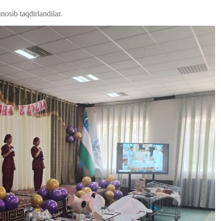
osib taqdirlandilar.