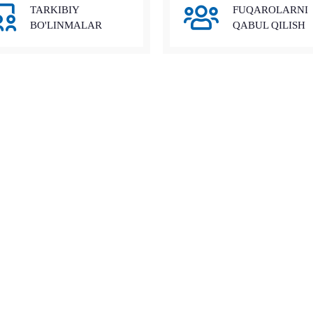
TARKIBIY
FUQAROLARNI
BO'LINMALAR
QABUL QILISH