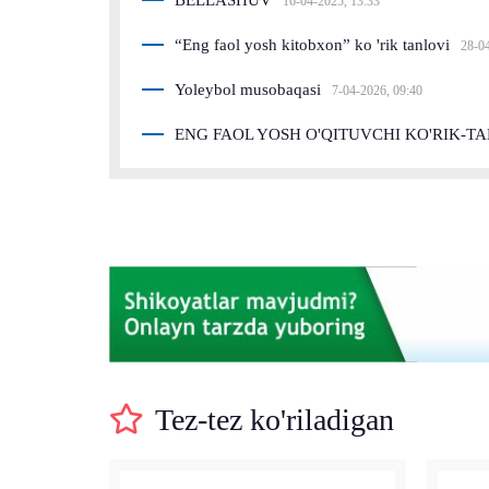
BELLASHUV
16-04-2025, 13:33
“Eng faol yosh kitobxon” ko 'rik tanlovi
28-0
Yoleybol musobaqasi
7-04-2026, 09:40
ENG FAOL YOSH O'QITUVCHI KO'RIK-T
Tez-tez ko'riladigan