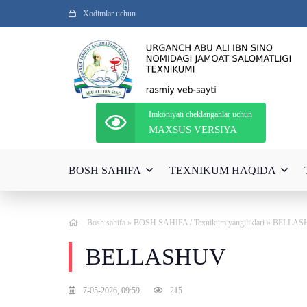
Xodimlar uchun
Imkoniyati cheklanganlar uchun
MAXSUS VERSIYA
BOSH SAHIFA
TEXNIKUM HAQIDA
Bosh sahifa
»
BOSH SAHIFA
/
Texnikum yangiliklari
» BELLAS
BELLASHUV
7-05-2026, 09:59
215