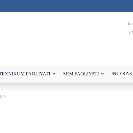
Ish
+
INTERAK
TEXNIKUM FAOLIYATI
ARM FAOLIYATI
HUV