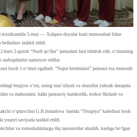
i texnikumida 5-may — Xalqaro doyalar kuni munosabati bilan
 bellashuv tashkil etildi.
kurs 2-guruh “Nurli qo‘llar” jamoalari faol ishtirok etib, o‘zlarining
n sadoqatlarini namoyon etdilar.
si faxrli 1-o‘rinni egalladi. “Najot farishtalari” jamoasi esa munosib
tidagi beqiyos o‘rni, uning mas’uliyati va sharafini yuksak darajada
bilim va mahoratini, balki jamoaviy hamkorlik, tezkor fikrlash va
.
etakchi o‘qituvchisi G.B.Ismailova hamda “Terapiya” kafedrasi bosh
 yuqori saviyada tashkil etildi.
chilar va tomoshabinlarga iliq taassurotlar ulashib, kasbga bo‘lgan