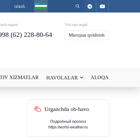
onch raqami:
Veb-sayt orqali:
998 (62) 228-80-64
Murojaat qoldirish
TIV XIZMATLAR
ALOQA
HAVOLALAR
Urganchda ob-havo
Подробный прогноз
https://world-weather.ru