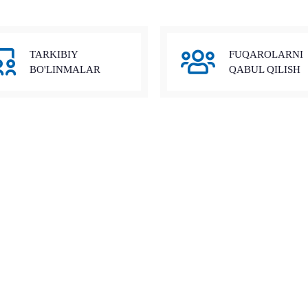
TARKIBIY
FUQAROLARNI
BO'LINMALAR
QABUL QILISH