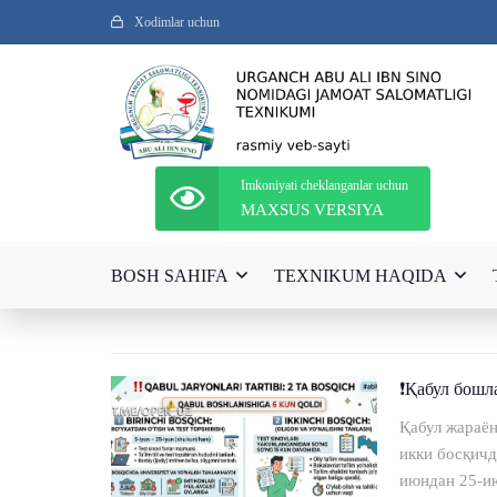
Xodimlar uchun
Imkoniyati cheklanganlar uchun
MAXSUS VERSIYA
BOSH SAHIFA
TEXNIKUM HAQIDA
❗️Қабул бош
Қабул жараён
икки босқичд
июндан 25-ию