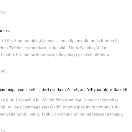
ади. Бунда
17:25
rkasi
li ibn Sino nomidagi jamoat salomatligi texnikumida bitiruvchi
chun "Mehnat yarmarkasi "o‘tkazildi. Unda Kambag`alikni
a bandlik bo`limi boshqarmasi, viloyatdagi yetakchi tibbiyot
12:59
 hammaga yarashadi” shiori ostida ma’naviy-ma’rifiy tadbir o‘tkazildi
ay kuni Urganch Abu Ali ibn Sino nomidagi Jamoat salomatligi
Milliy libos hammaga yarashadi” shiori ostida ma’naviy-ma’rifiy
 saviyada tashkil etildi. Tadbir davomida ta’lim muassasasi pedagog
12:55