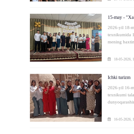
15-may - "Xal
2026-yil 18-m
texnikumida 
mening baxtim
yoshlar
18-05-2026, 
Ichki turizm
2026-yil 16-m
texnikumi tala
dunyoqarashin
16-05-2026, 