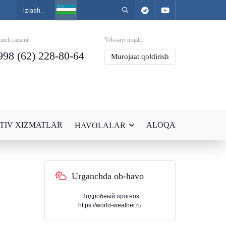
onch raqami:
Veb-sayt orqali:
998 (62) 228-80-64
Murojaat qoldirish
TIV XIZMATLAR
ALOQA
HAVOLALAR
Urganchda ob-havo
Подробный прогноз
https://world-weather.ru