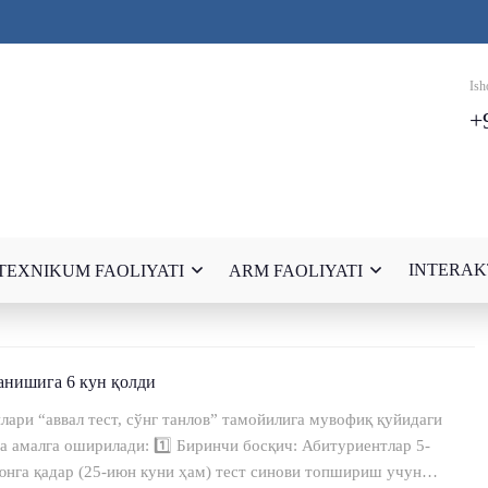
Ish
+
INTERAK
TEXNIKUM FAOLIYATI
ARM FAOLIYATI
ланишига 6 кун қолди
лари “аввал тест, сўнг танлов” тамойилига мувофиқ қуйидаги
а амалга оширилади: 1️⃣ Биринчи босқич: Абитуриентлар 5-
нга қадар (25-июн куни ҳам) тест синови топшириш учун