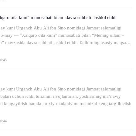
qaro oila kuni" munosabati bilan davra suhbati tashkil etildi
ay kuni Urganch Abu Ali ibn Sino nomidagi Jamoat salomatligi
15-may — “Xalqaro oila kuni” munosabati bilan “Mening oilam –
” mavzusida davra suhbati tashkil etildi. Tadbirning asosiy maqsadi
10:45
ay kuni Urganch Abu Ali ibn Sino nomidagi Jamoat salomatligi
balari uchun ichki turizmni rivojlantirish, yoshlarning ma’naviy
i kengaytirish hamda tarixiy-madaniy merosimizni keng targ‘ib etish
10:44