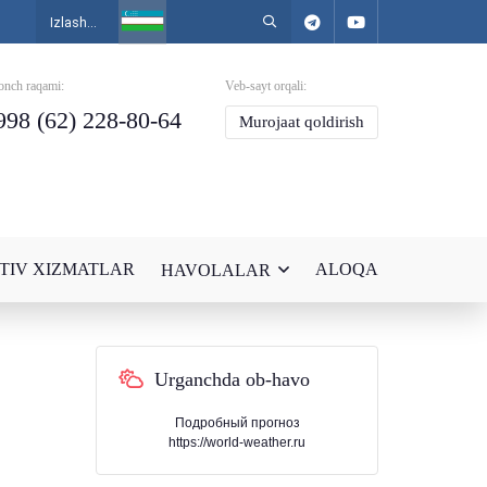
onch raqami:
Veb-sayt orqali:
998 (62) 228-80-64
Murojaat qoldirish
TIV XIZMATLAR
ALOQA
HAVOLALAR
Urganchda ob-havo
Подробный прогноз
https://world-weather.ru