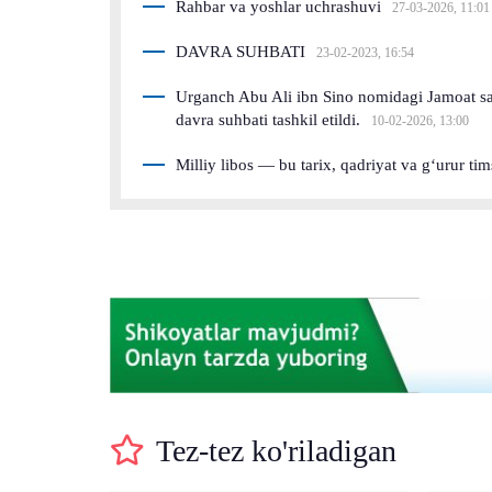
Rahbar va yoshlar uchrashuvi
27-03-2026, 11:01
DAVRA SUHBATI
23-02-2023, 16:54
Urganch Abu Ali ibn Sino nomidagi Jamoat sa
davra suhbati tashkil etildi.
10-02-2026, 13:00
Milliy libos — bu tarix, qadriyat va g‘urur tim
Tez-tez ko'riladigan