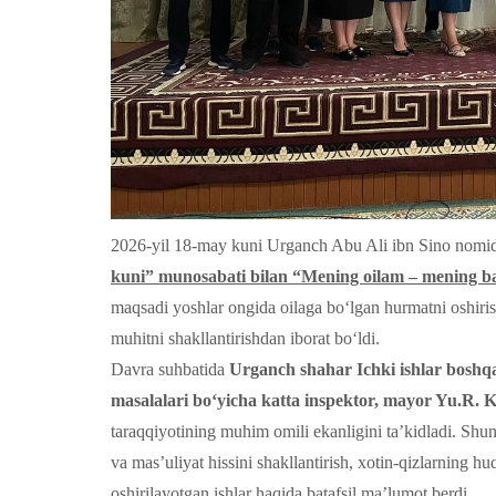
2026-yil 18-may kuni Urganch Abu Ali ibn Sino nomid
kuni” munosabati bilan “Mening oilam – mening b
maqsadi yoshlar ongida oilaga bo‘lgan hurmatni oshirish
muhitni shakllantirishdan iborat bo‘ldi.
Davra suhbatida
Urganch shahar Ichki ishlar boshq
masalalari bo‘yicha katta inspektor, mayor Yu.R.
taraqqiyotining muhim omili ekanligini ta’kidladi. Shun
va mas’uliyat hissini shakllantirish, xotin-qizlarning 
oshirilayotgan ishlar haqida batafsil ma’lumot berdi.