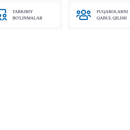
TARKIBIY
FUQAROLARNI
BO'LINMALAR
QABUL QILISH