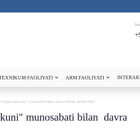
Ish
+
INTERAK
TEXNIKUM FAOLIYATI
ARM FAOLIYATI
Xalqaro oila kuni" munosabati bilan davra suhbati tashkil etildi
 kuni" munosabati bilan davra