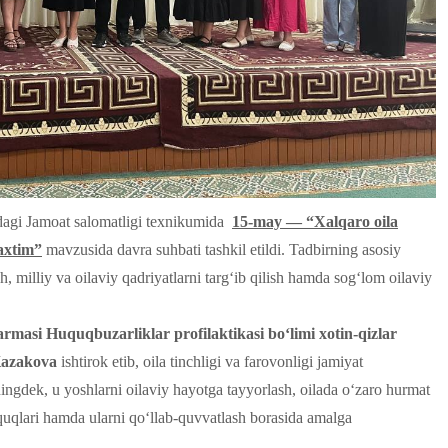
agi Jamoat salomatligi texnikumida
15-may — “Xalqaro oila
axtim”
mavzusida davra suhbati tashkil etildi. Tadbirning asosiy
, milliy va oilaviy qadriyatlarni targ‘ib qilish hamda sog‘lom oilaviy
armasi
Huquqbuzarliklar profilaktikasi bo‘limi xotin-qizlar
 Kazakova
ishtirok etib, oila tinchligi va farovonligi jamiyat
ingdek, u yoshlarni oilaviy hayotga tayyorlash, oilada o‘zaro hurmat
huquqlari hamda ularni qo‘llab-quvvatlash borasida amalga