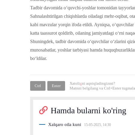
Tadbir davomida o‘quvchi-yoshlar tomonidan tayyorlanga
Sahnalashtirilgan chiqishlarda oiladagi mehr-oqibat, ota
kabi mavzular yorqin ifoda etildi. Ayniqsa, o‘quvchilar 
katta taassurot qoldirib, oilaning jamiyatdagi o‘rni na
Shuningdek, tadbir davomida o‘quvchilar o‘zlarini qiziq
munosabatlar, yoshlar tarbiyasi hamda huquqbuzarliklar
bo‘ldilar.
Xatoli
g
ni aqniqladingizmi?
Ctrl
Enter
Matnni belgilang va
Ctrl+Enter
tugmalar
Hamda bularni ko'ring
Xalqaro oila kuni
15-05-2025, 14:30