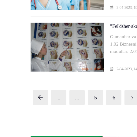
2-04-2023, 1
"Fel'dsher-aku
Gumanitar va 
1.02 Biznesni
modullar: 2.01
2-04-2023, 1
1
...
5
6
7