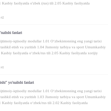
 Kasbiy faoliyatda o'zbek (rus) tili 2.05 Kasbiy faoliyatda
9:42
nalishi fanlari
ijtimoiy-iqtisodiy modullar 1.01 O‘zbekistonning eng yangi tarixi
 tashkil etish va yuritish 1.04 Jismoniy tarbiya va sport Umumkasbiy
Kasbiy faoliyatda o‘zbek/rus tili 2.05 Kasbiy faoliyatda xorijiy
9:41
shi" yo'nalishi fanlari
ijtimoiy-iqtisodiy modullar 1.01 O‘zbekistonning eng yangi tarixi
 tashkil etish va yuritish 1.03 Jismoniy tarbiya va sport Umumkasbiy
 Kasbiy faoliyatda о‘zbek/rus tili 2.02 Kasbiy faoliyatda