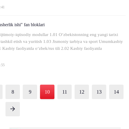
9:41
sherlik ishi" fan bloklari
ijtimoiy-iqtisodiy modullar 1.01 O‘zbekistonning eng yangi tarixi
 tashkil etish va yuritish 1.03 Jismoniy tarbiya va sport Umumkasbiy
 Kasbiy faoliyatda o‘zbek/rus tili 2.02 Kasbiy faoliyatda
4:55
8
9
10
11
12
13
14