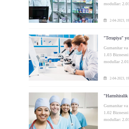
modullar: 2.01
2-04-2023, 1
"Terapiya" yo'
Gumanitar va 
1.03 Biznesni
modullar 2.01 
2-04-2023, 1
"Hamshiralik i
Gumanitar va 
1.02 Biznesni
modullar: 2.01