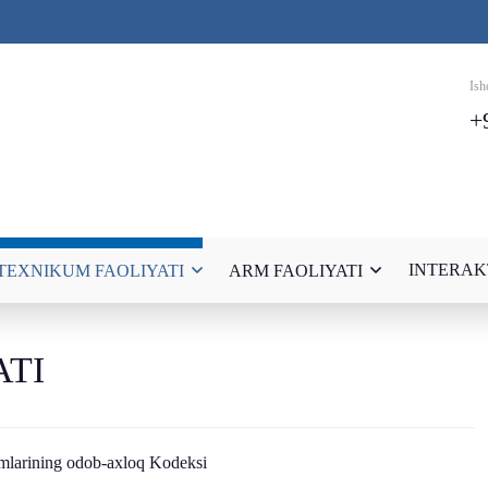
Ish
+
INTERAK
TEXNIKUM FAOLIYATI
ARM FAOLIYATI
ATI
imlarining odob-axloq Kodeksi