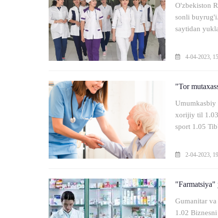
O'zbekiston R
sonli buyrug'
saytidan yukla
4-04-2023, 1
"Tor mutaxassi
Umumkasbiy fa
xorijiy til 1.
sport 1.05 Tib
2-04-2023, 1
"Farmatsiya" y
Gumanitar va 
1.02 Biznesni