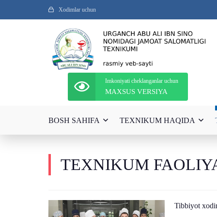
Xodimlar uchun
Imkoniyati cheklanganlar uchun
MAXSUS VERSIYA
BOSH SAHIFA
TEXNIKUM HAQIDA
TEXNIKUM FAOLIY
Tibbiyot xod