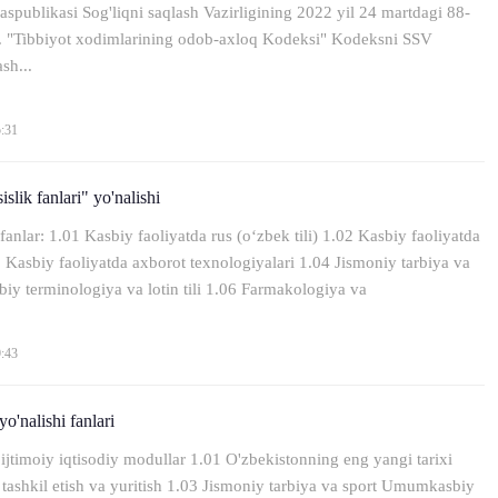
aspublikasi Sog'liqni saqlash Vazirligining 2022 yil 24 martdagi 88-
i. "Tibbiyot xodimlarining odob-axloq Kodeksi" Kodeksni SSV
sh...
5:31
slik fanlari" yo'nalishi
nlar: 1.01 Kasbiy faoliyatda rus (o‘zbek tili) 1.02 Kasbiy faoliyatda
03 Kasbiy faoliyatda axborot texnologiyalari 1.04 Jismoniy tarbiya va
biy terminologiya va lotin tili 1.06 Farmakologiya va
9:43
o'nalishi fanlari
ijtimoiy iqtisodiy modullar 1.01 O'zbekistonning eng yangi tarixi
 tashkil etish va yuritish 1.03 Jismoniy tarbiya va sport Umumkasbiy