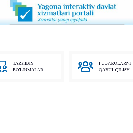
TARKIBIY
FUQAROLARNI
BO'LINMALAR
QABUL QILISH