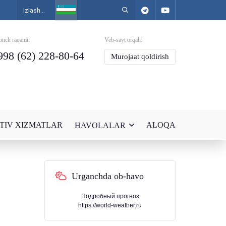
onch raqami:
Veb-sayt orqali:
998 (62) 228-80-64
Murojaat qoldirish
TIV XIZMATLAR
ALOQA
HAVOLALAR
Urganchda ob-havo
Подробный прогноз
https://world-weather.ru