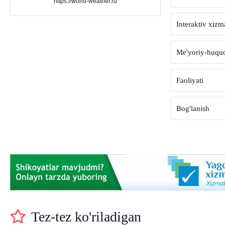
https://world-weather.ru
Interaktiv xizm
Me'yoriy-huquqi
Faoliyati
Bog'lanish
Tez-tez ko'riladigan