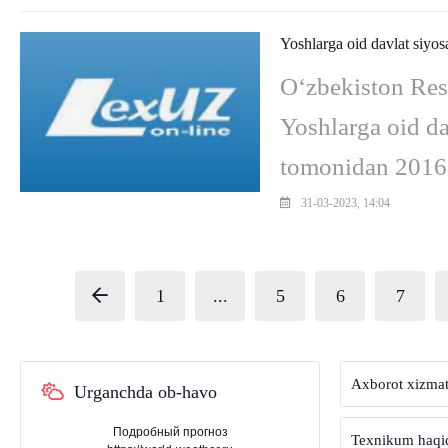
Yoshlarga oid davlat siyosat
O‘zbekiston Res
Yoshlarga oid da
tomonidan 2016-
2016-yil 24-av
31-03-2023, 14:04
1
...
5
6
7
Axborot xizmat
Urganchda ob-havo
Подробный прогноз
Texnikum haqi