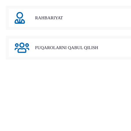
RAHBARIYAT
FUQAROLARNI QABUL QILISH