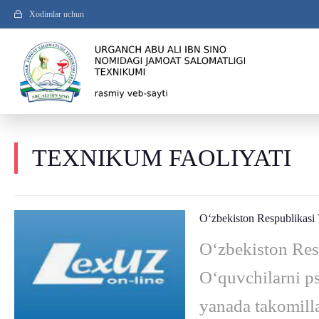
Xodimlar uchun
TEXNIKUM FAOLIYATI
O‘zbekiston Respublikasi 
O‘zbekiston Res
O‘quvchilarni ps
yanada takomilla