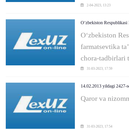
Prezidentining 
2-04-2023, 13:23
O‘zbekiston Respublikasi 
O‘zbekiston Res
farmatsevtika ta’
chora-tadbirlari
tibbiyot va farm
31-03-2023, 17:59
14.02.2013 yildagi 2427-s
Qaror va nizomn
31-03-2023, 17:54