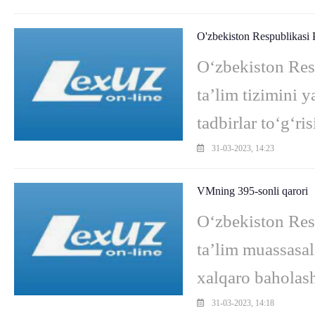
O'zbekiston Respublikasi 
O‘zbekiston Res
ta’lim tizimini 
tadbirlar to‘g‘r
Respublikasini r
31-03-2023, 14:23
VMning 395-sonli qarori
O‘zbekiston Res
ta’lim muassasal
xalqaro baholash 
tadbirlari to‘g‘
31-03-2023, 14:18