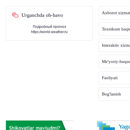
Axborot xizmat
Urganchda ob-havo
Подробный прогноз
Texnikum haqi
https://world-weather.ru
Interaktiv xizm
Me'yoriy-huquqi
Faoliyati
Bog'lanish