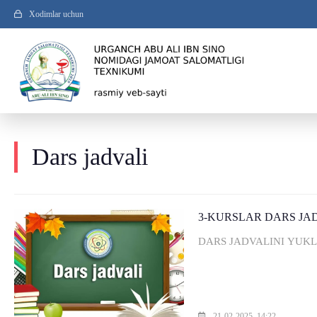
Xodimlar uchun
Dars jadvali
3-KURSLAR DARS JA
​DARS JADVALINI YUKLAS
21-02-2025, 14:22