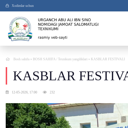
Xodimlar uchun
Bosh sahifa
»
BOSH SAHIFA
/
Texnikum yangiliklari
» KASBLAR FESTIVALI
KASBLAR FESTIV
12-05-2026, 17:00
232