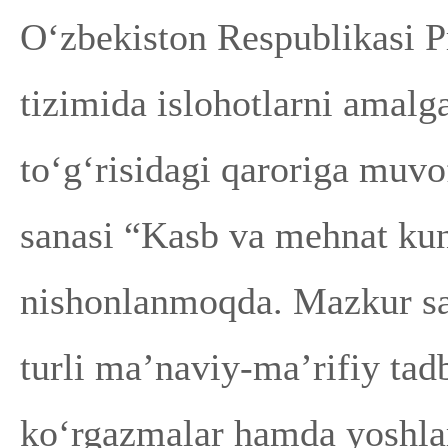
O‘zbekiston Respublikasi P
tizimida islohotlarni amalga
to‘g‘risidagi qaroriga muv
sanasi “Kasb va mehnat kun
nishonlanmoqda. Mazkur sa
turli ma’naviy-ma’rifiy tadbi
ko‘rgazmalar hamda yoshlar