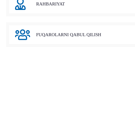
RAHBARIYAT
FUQAROLARNI QABUL QILISH