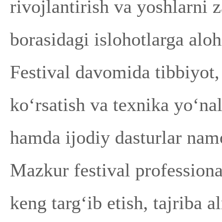
rivojlantirish va yoshlarni
borasidagi islohotlarga aloh
Festival davomida tibbiyot,
ko‘rsatish va texnika yo‘nal
hamda ijodiy dasturlar namo
Mazkur festival professiona
keng targ‘ib etish, tajriba 