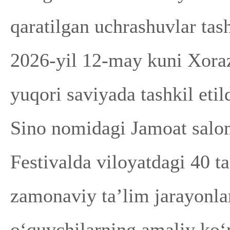
qaratilgan uchrashuvlar tas
2026-yil 12-may kuni Xoraz
yuqori saviyada tashkil eti
Sino nomidagi Jamoat salom
Festivalda viloyatdagi 40 ta
zamonaviy ta’lim jarayonla
o‘quvchilarning amaliy ko‘