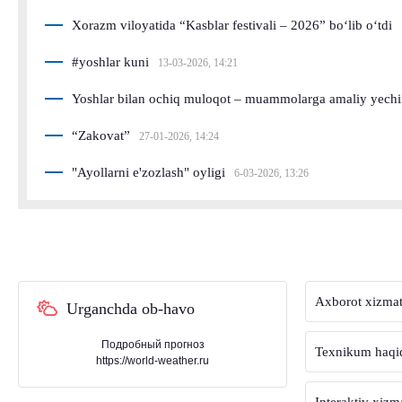
Xorazm viloyatida “Kasblar festivali – 2026” bo‘lib o‘tdi
#yoshlar kuni
13-03-2026, 14:21
Yoshlar bilan ochiq muloqot – muammolarga amaliy yech
“Zakovat”
27-01-2026, 14:24
"Ayollarni e'zozlash" oyligi
6-03-2026, 13:26
Axborot xizmat
Urganchda ob-havo
Подробный прогноз
Texnikum haqi
https://world-weather.ru
Interaktiv xizm