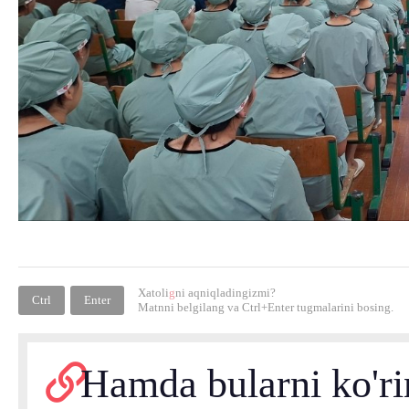
Xatoli
g
ni aqniqladingizmi?
Ctrl
Enter
Matnni belgilang va
Ctrl+Enter
tugmalarini bosing.
Hamda bularni ko'r