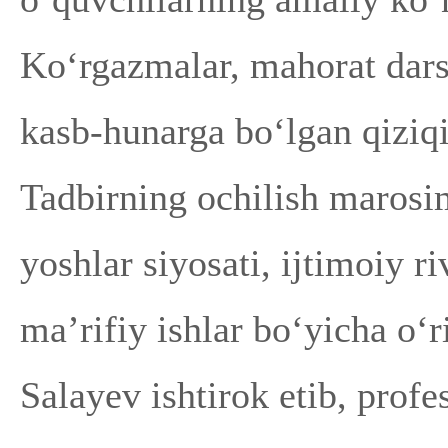
Ko‘rgazmalar, mahorat dars
kasb-hunarga bo‘lgan qiziqi
Tadbirning ochilish maros
yoshlar siyosati, ijtimoiy 
ma’rifiy ishlar bo‘yicha o‘
Salayev ishtirok etib, profe