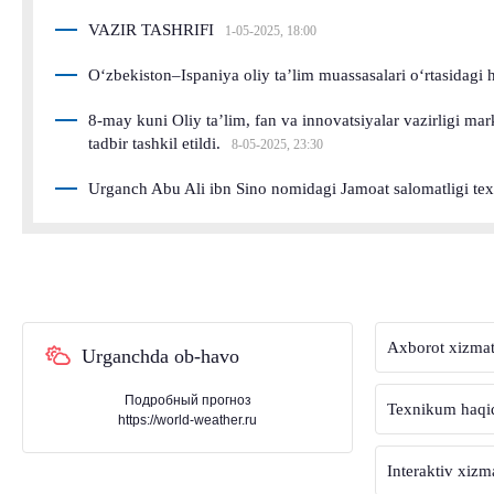
VAZIR TASHRIFI
1-05-2025, 18:00
O‘zbekiston–Ispaniya oliy ta’lim muassasalari o‘rtasida
8-may kuni Oliy taʼlim, fan va innovatsiyalar vazirligi ma
tadbir tashkil etildi.
8-05-2025, 23:30
Urganch Abu Ali ibn Sino nomidagi Jamoat salomatligi tex
Axborot xizmat
Urganchda ob-havo
Подробный прогноз
Texnikum haqi
https://world-weather.ru
Interaktiv xizm