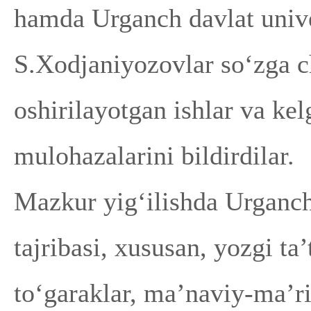
hamda Urganch davlat univer
S.Xodjaniyozovlar so‘zga c
oshirilayotgan ishlar va kel
mulohazalarini bildirdilar.
Mazkur yig‘ilishda Urganch
tajribasi, xususan, yozgi ta’
to‘garaklar, ma’naviy-ma’ri