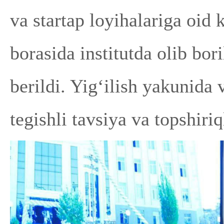
va startap loyihalariga oid k
borasida institutda olib bor
berildi. Yig‘ilish yakunida
tegishli tavsiya va topshiriq