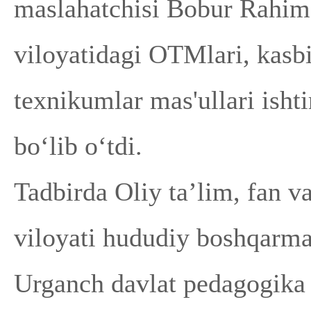
maslahatchisi Bobur Rahi
viloyatidagi OTMlari, kasbi
texnikumlar mas'ullari ishti
bo‘lib o‘tdi.
Tadbirda Oliy ta’lim, fan v
viloyati hududiy boshqarmas
Urganch davlat pedagogika 