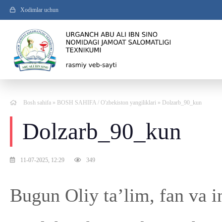
Xodimlar uchun
Bosh sahifa
»
BOSH SAHIFA
/
O'zbekiston yangiliklari
» Dolzarb_90_kun
Dolzarb_90_kun
11-07-2025, 12:29
349
Bugun Oliy ta’lim, fan va i