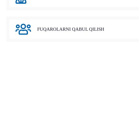
FUQAROLARNI QABUL QILISH