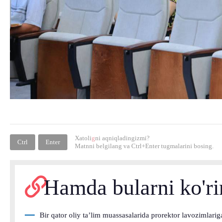
Xatoli
g
ni aqniqladingizmi?
Ctrl
Enter
Matnni belgilang va
Ctrl+Enter
tugmalarini bosing.
Hamda bularni ko'r
Bir qator oliy ta’lim muassasalarida prorektor lavozimlarig