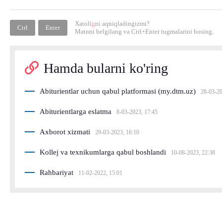
Xatoli
g
ni aqniqladingizmi?
Ctrl
Enter
Matnni belgilang va
Ctrl+Enter
tugmalarini bosing.
Hamda bularni ko'ring
Abiturientlar uchun qabul platformasi (my.dtm.uz)
28-03-20
Abiturientlarga eslatma
8-03-2023, 17:45
Axborot xizmati
29-03-2023, 16:10
Kollej va texnikumlarga qabul boshlandi
10-08-2023, 22:38
Rahbariyat
11-02-2022, 15:01