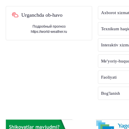
Axborot xizmat
Urganchda ob-havo
Подробный прогноз
Texnikum haqi
https://world-weather.ru
Interaktiv xizm
Me'yoriy-huquqi
Faoliyati
Bog'lanish