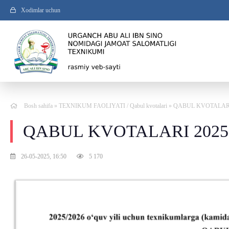
Xodimlar uchun
Bosh sahifa
»
TEXNIKUM FAOLIYATI
/
Qabul kvotalari
» QABUL KVOTALARI
QABUL KVOTALARI 2025
26-05-2025, 16:50
5 170