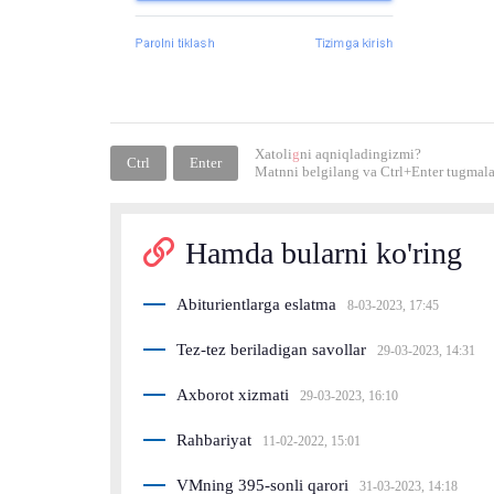
Xatoli
g
ni aqniqladingizmi?
Ctrl
Enter
Matnni belgilang va
Ctrl+Enter
tugmalar
Hamda bularni ko'ring
Abiturientlarga eslatma
8-03-2023, 17:45
Tez-tez beriladigan savollar
29-03-2023, 14:31
Axborot xizmati
29-03-2023, 16:10
Rahbariyat
11-02-2022, 15:01
VMning 395-sonli qarori
31-03-2023, 14:18