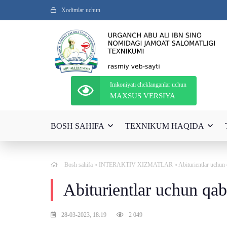
Xodimlar uchun
Imkoniyati cheklanganlar uchun
MAXSUS VERSIYA
BOSH SAHIFA
TEXNIKUM HAQIDA
Bosh sahifa
»
INTERAKTIV XIZMATLAR
» Abiturientlar uchun
Abiturientlar uchun qab
28-03-2023, 18:19
2 049