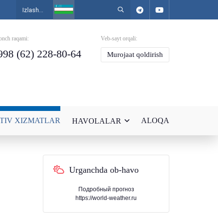
onch raqami:
Veb-sayt orqali:
998 (62) 228-80-64
Murojaat qoldirish
TIV XIZMATLAR
ALOQA
HAVOLALAR
Urganchda ob-havo
Подробный прогноз
https://world-weather.ru