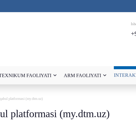
Ish
+
INTERAK
TEXNIKUM FAOLIYATI
ARM FAOLIYATI
 qabul platformasi (my.dtm.uz)
ul platformasi (my.dtm.uz)