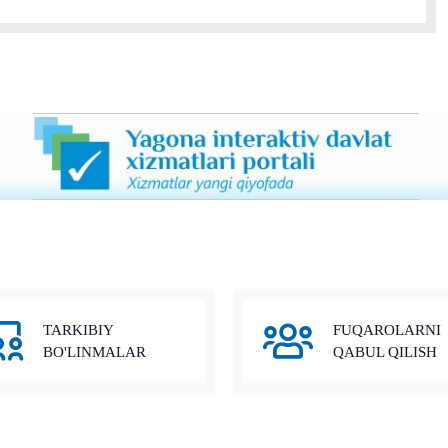
TARKIBIY
FUQAROLARNI
BO'LINMALAR
QABUL QILISH