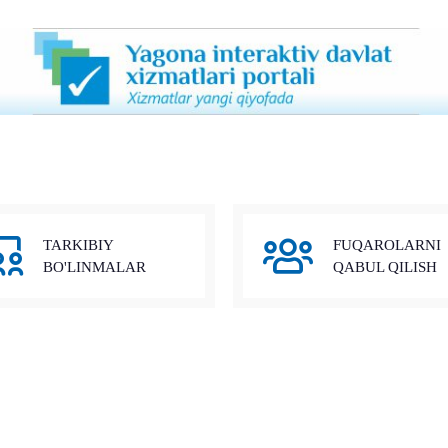
TARKIBIY
FUQAROLARNI
BO'LINMALAR
QABUL QILISH