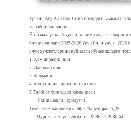
Урганч Абу Али ибн Сино номидаги Жамоат сало
жараёни бошланди.
Ўрта махсус касб-ҳунар таълими муассасаларини 
битирувчилари 2025-2026 ўқув йили учун 2025 й
учун ҳужжатларини қуйидаги йўналишларга то
1. Ҳамширалик иши
2. Даволаш иши
3. Фармация
4. Функционал диагностика иши
5.Тиббиёт бригадаси ҳамшираси
Ўқиш шакли : кундузги .
Телеграмм каналимиз: https://t.me/urganch
Мурожаат учун телефон: 99862-228-80-64