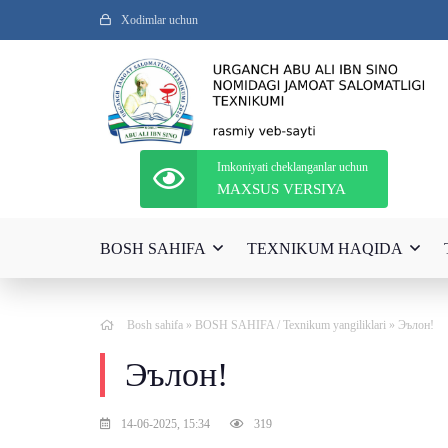
Xodimlar uchun
Imkoniyati cheklanganlar uchun
MAXSUS VERSIYA
BOSH SAHIFA
TEXNIKUM HAQIDA
Bosh sahifa
»
BOSH SAHIFA
/
Texnikum yangiliklari
» Эълон!
Эълон!
14-06-2025, 15:34
319