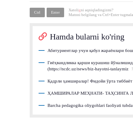
Xatoli
g
ni aqniqladingizmi?
Ctrl
Enter
Matnni belgilang va
Ctrl+Enter
tugmalar
Hamda bularni ko'ring
Абитуриентлар учун қабул жараёнлари бо
Гиёҳвандликка қарши курашиш йўналишида
(https://ncdc.uz/news/biz-hayotni-tanlaymiz
Қадрли ҳамширалар! Фидойи ўрта тиббиёт
ҲАМШИРАЛАР МЕҲНАТИ- ТАҲСИНГА Л
Barcha pedagogika oliygohlari faoliyati tubda