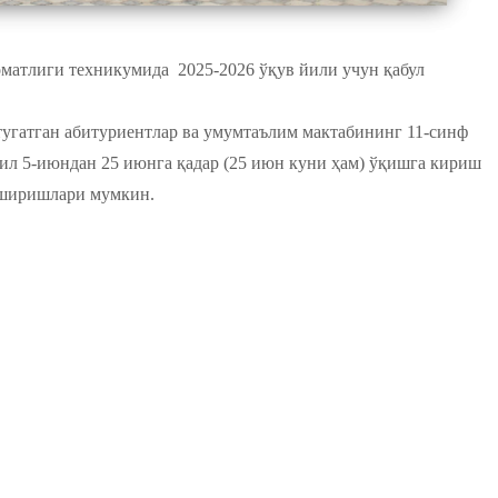
матлиги техникумида 2025-2026 ўқув йили учун қабул
тугатган абитуриентлар ва умумтаълим мактабининг 11-синф
ил 5-июндан 25 июнга қадар (25 июн куни ҳам) ўқишга кириш
пширишлари мумкин.
_JST