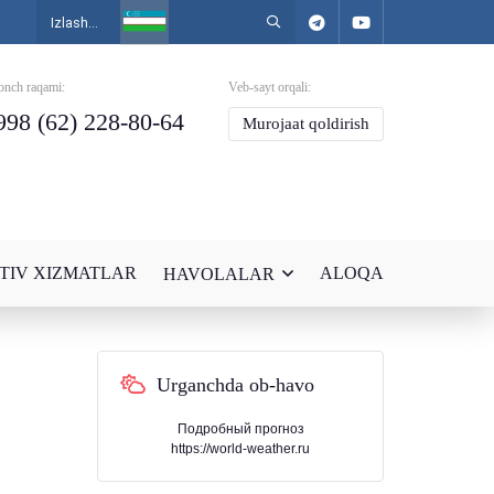
onch raqami:
Veb-sayt orqali:
998 (62) 228-80-64
Murojaat qoldirish
TIV XIZMATLAR
ALOQA
HAVOLALAR
Urganchda ob-havo
Подробный прогноз
https://world-weather.ru