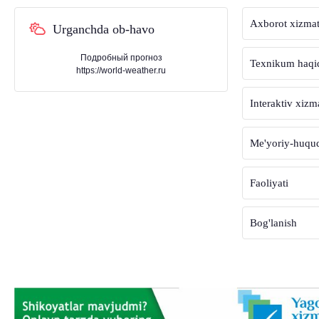
Axborot xizmat
Urganchda ob-havo
Подробный прогноз
Texnikum haqi
https://world-weather.ru
Interaktiv xizm
Me'yoriy-huquqi
Faoliyati
Bog'lanish