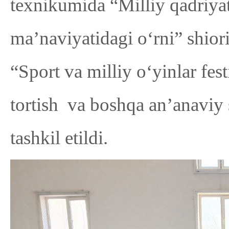
texnikumida “Milliy qadriyat
ma’naviyatidagi o‘rni” shior
“Sport va milliy o‘yinlar fes
tortish va boshqa an’anaviy 
tashkil etildi.