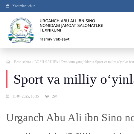
Xodimlar uchun
Bosh sahifa
»
BOSH SAHIFA
/
Texnikum yangiliklari
» Sport va milliy o‘yinlar fest
Sport va milliy o‘yinla
11-04-2025, 16:35
294
Urganch Abu Ali ibn Sino no