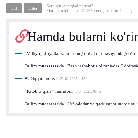
Xatoli
g
ni aqniqladingizmi?
Ctrl
Enter
Matnni belgilang va
Ctrl+Enter
tugmalarini bosing.
Hamda bularni ko'ri
"Milliy qadriyatlar va ularning millat ma’naviyatidagi o‘rni”
Ta’lim muassasasida “Besh tashabbus olimpiadasi” doirasi
📢Diqqat tanlov!
23-02-2025, 14:52
“Kitob o‘qish ” marafoni
3-04-2025, 09:42
Ta’lim muassasasida “Urf-odatlar va qadriyatlar marosimi” 