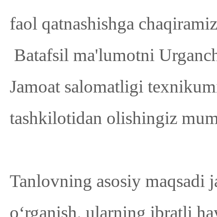
faol qatnashishga chaqiramiz
Batafsil ma'lumotni Urganch
Jamoat salomatligi texnikumi
tashkilotidan olishingiz mum
Tanlovning asosiy maqsadi ja
o‘rganish, ularning ibratli ha