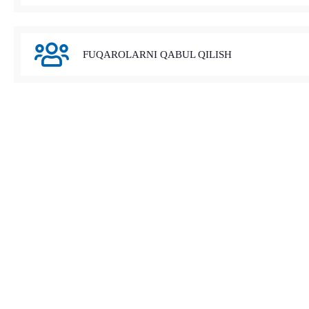
FUQAROLARNI QABUL QILISH