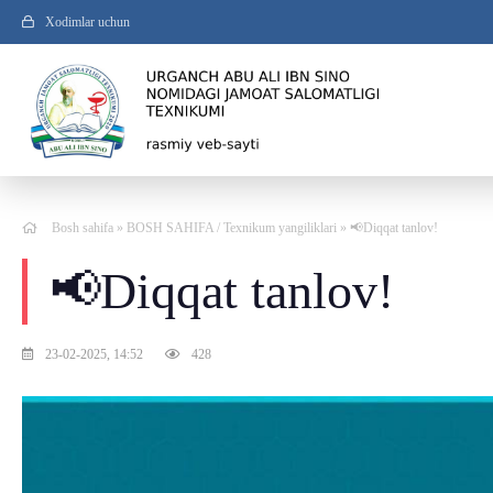
Xodimlar uchun
Bosh sahifa
»
BOSH SAHIFA
/
Texnikum yangiliklari
» 📢Diqqat tanlov!
📢Diqqat tanlov!
23-02-2025, 14:52
428