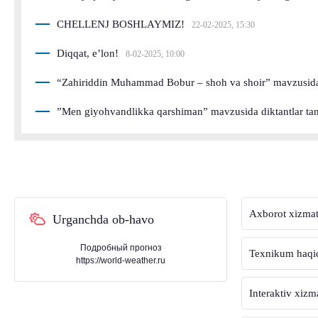
CHELLENJ BOSHLAYMIZ!
22-02-2025, 15:30
Diqqat, e’lon!
8-02-2025, 10:00
“Zahiriddin Muhammad Bobur – shoh va shoir” mavzusida
”Men giyohvandlikka qarshiman” mavzusida diktantlar tan
Axborot xizmat
Urganchda ob-havo
Подробный прогноз
Texnikum haqi
https://world-weather.ru
Interaktiv xizm