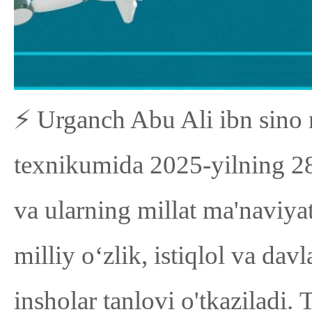
⚡️ Urganch Abu Ali ibn sino
texnikumida 2025-yilning 28
va ularning millat ma'naviyati
milliy o‘zlik, istiqlol va dav
insholar tanlovi o'tkaziladi.