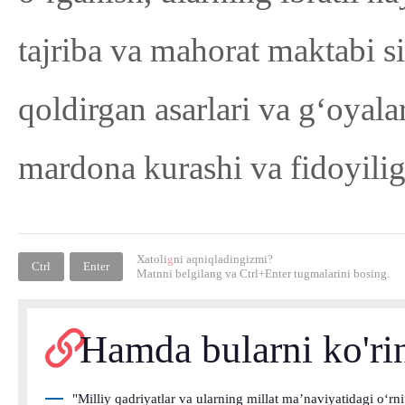
tajriba va mahorat maktabi si
qoldirgan asarlari va g‘oyala
mardona kurashi va fidoyilig
Xatoli
g
ni aqniqladingizmi?
Ctrl
Enter
Matnni belgilang va
Ctrl+Enter
tugmalarini bosing.
Hamda bularni ko'ri
"Milliy qadriyatlar va ularning millat ma’naviyatidagi o‘rni”