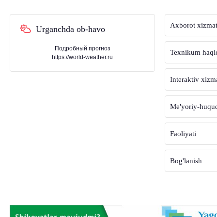
Axborot xizmat
Urganchda ob-havo
Подробный прогноз
Texnikum haqi
https://world-weather.ru
Interaktiv xizm
Me'yoriy-huquqi
Faoliyati
Bog'lanish