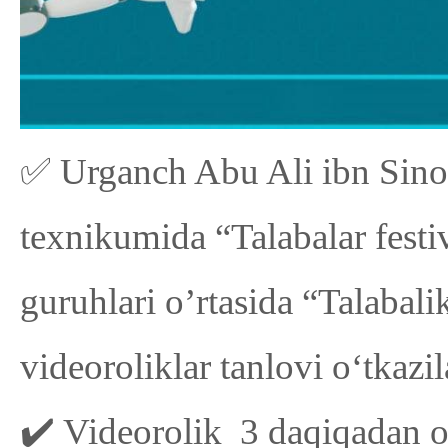
✅ Urganch Abu Ali ibn Sino
texnikumida “Talabalar fest
guruhlari o’rtasida “Talabal
videoroliklar tanlovi o‘tkazil
✔️ Videorolik 3 daqiqadan o