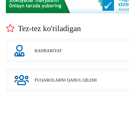
Tez-tez ko'riladigan
RAHBARIYAT
FUQAROLARNI QABUL QILISH