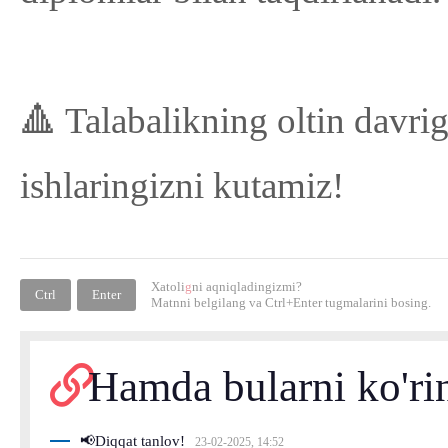
🔺 Talabalikning oltin davri
ishlaringizni kutamiz!
Xatoli
g
ni aqniqladingizmi?
Ctrl
Enter
Matnni belgilang va
Ctrl+Enter
tugmalarini bosing.
Hamda bularni ko'ri
📢Diqqat tanlov!
23-02-2025, 14:52