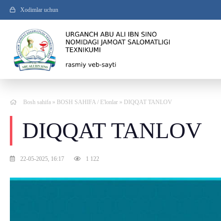
Xodimlar uchun
Bosh sahifa
»
BOSH SAHIFA
/
E'lonlar
» DIQQAT TANLOV
DIQQAT TANLOV
22-05-2025, 16:17
1 122