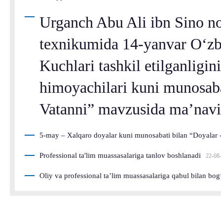
Urganch Abu Ali ibn Sino n
texnikumida 14-yanvar O‘zbe
Kuchlari tashkil etilganligin
himoyachilari kuni munosaba
Vatanni” mavzusida ma’navi
5-may – Xalqaro doyalar kuni munosabati bilan “Doyalar - 
Professional ta'lim muassasalariga tanlov boshlanadi
22-08
Oliy va professional ta’lim muassasalariga qabul bilan bo