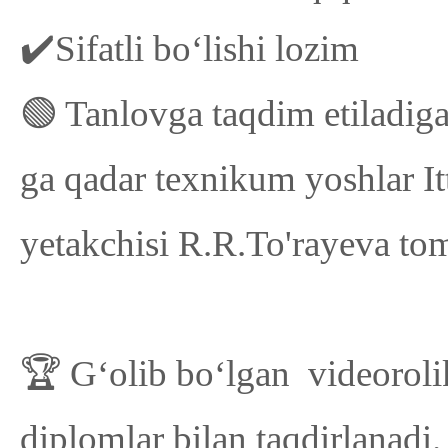
✔️Sifatli boʻlishi lozim
🟢 Tanlovga taqdim etiladiga
ga qadar texnikum yoshlar Itt
yetakchisi R.R.To'rayeva tom
🏆 Gʻolib boʻlgan videorolik
diplomlar bilan taqdirlanadi.