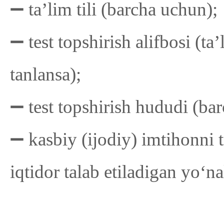
➖ taʼlim tili (barcha uchun);
➖ test topshirish alifbosi (ta’l
tanlansa);
➖ test topshirish hududi (ba
➖ kasbiy (ijodiy) imtihonni
iqtidor talab etiladigan yo‘na