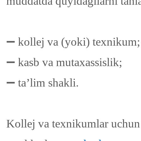
muddatda quyidagilarni tanl
➖ kollej va (yoki) texnikum;
➖ kasb va mutaxassislik;
➖ taʼlim shakli.
Kollej va texnikumlar uchun 