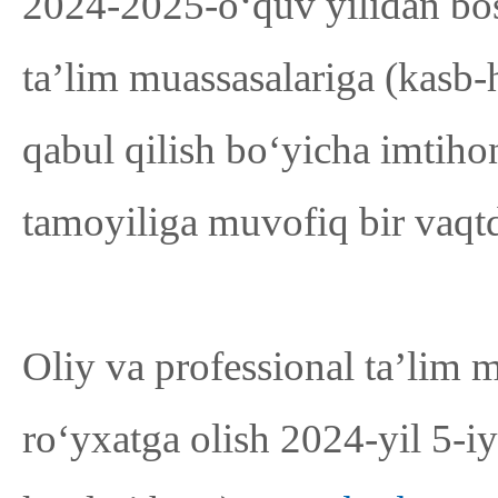
2024-2025-o‘quv yilidan bosh
ta’lim muassasalariga (kasb
qabul qilish bo‘yicha imtihon
tamoyiliga muvofiq bir vaqtd
Oliy va professional ta’lim m
ro‘yxatga olish 2024-yil 5-