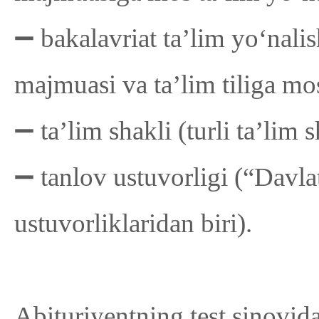
➖ bakalavriat taʼlim yoʻnalish
majmuasi va ta’lim tiliga mo
➖ taʼlim shakli (turli ta’lim
➖ tanlov ustuvorligi (“Davla
ustuvorliklaridan biri).
Abituriyentning test sinovida