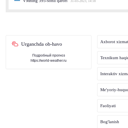
VMning 395-sonli qarori
31-03-2023, 14:18
Axborot xizmat
Urganchda ob-havo
Подробный прогноз
Texnikum haqi
https://world-weather.ru
Interaktiv xizm
Me'yoriy-huquqi
Faoliyati
Bog'lanish