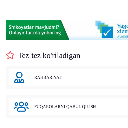
Tez-tez ko'riladigan
RAHBARIYAT
FUQAROLARNI QABUL QILISH