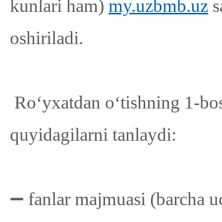
kunlari ham)
my.uzbmb.uz
s
oshiriladi.
Ro‘yxatdan o‘tishning 1-bos
quyidagilarni tanlaydi:
➖ fanlar majmuasi (barcha u