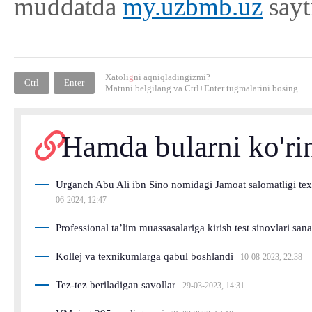
muddatda
my.uzbmb.uz
sayt
Xatoli
g
ni aqniqladingizmi?
Ctrl
Enter
Matnni belgilang va
Ctrl+Enter
tugmalarini bosing.
Hamda bularni ko'ri
Urganch Abu Ali ibn Sino nomidagi Jamoat salomatligi texn
06-2024, 12:47
Professional ta’lim muassasalariga kirish test sinovlari sana
Kollej va texnikumlarga qabul boshlandi
10-08-2023, 22:38
Tez-tez beriladigan savollar
29-03-2023, 14:31