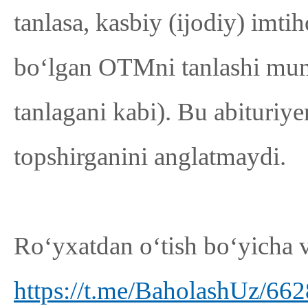
tanlasa, kasbiy (ijodiy) imti
bo‘lgan OTMni tanlashi mumk
tanlagani kabi). Bu abituri
topshirganini anglatmaydi.
Ro‘yxatdan o‘tish bo‘yicha 
https://t.me/BaholashUz/662