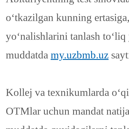
oʻtkazilgan kunning ertasiga,
yo‘nalishlarini tanlash to‘li
muddatda
my.uzbmb.uz
sayt
Kollej va texnikumlarda oʻqis
OTMlar uchun mandat natijas