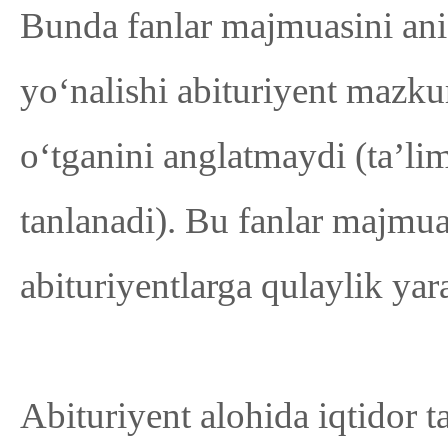
Bunda fanlar majmuasini ani
yo‘nalishi abituriyent mazku
o‘tganini anglatmaydi (ta’lim
tanlanadi). Bu fanlar majmua
abituriyentlarga qulaylik ya
Abituriyent alohida iqtidor ta