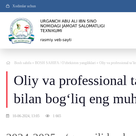
Xodimlar uchun
Bosh sahifa
»
BOSH SAHIFA
/
O'zbekiston yangiliklari
» Oliy va professional ta’
Oliy va professional 
bilan bog‘liq eng mu
10-06-2024, 13:05
1 665