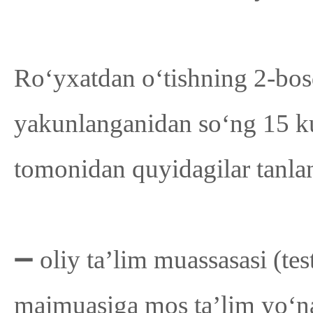
Ro‘yxatdan o‘tishning 2-bosqi
yakunlanganidan soʻng 15 ku
tomonidan quyidagilar tanla
➖ oliy taʼlim muassasasi (tes
majmuasiga mos ta’lim yo‘n