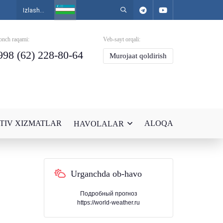
onch raqami:
Veb-sayt orqali:
998 (62) 228-80-64
Murojaat qoldirish
TIV XIZMATLAR
ALOQA
HAVOLALAR
Urganchda ob-havo
Подробный прогноз
https://world-weather.ru