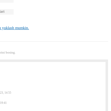
ari
an yuklash mumkin.
ini bosing.
23, 14:55
 19:41