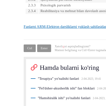
2.3.3
Psixologik parvarish
2.3.4
Reabilitasiya va mehnat bilan davolash asosl
Fanlarni ARM-Elektron darsliklarni yuklash sahifasid
Xatoli
g
ni aqniqladingizmi?
Ctrl
Enter
Matnni belgilang va
Ctrl+Enter
tugmalar
Hamda bularni ko'ring
"Terapiya" yo'nalishi fanlari
2-04-2023, 19:41
"Fel'dsher-akusherlik ishi" fan bloklari
2-04-20
"Hamshiralik ishi" yo'nalishi fanlari
2-04-2023,