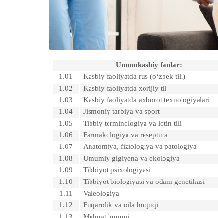
Umumkasbiy fanlar:
1.01
Kasbiy faoliyatda rus (o‘zbek tili)
1.02
Kasbiy faoliyatda xorijiy til
1.03
Kasbiy faoliyatda axborot texnologiyalari
1.04
Jismoniy tarbiya va sport
1.05
Tibbiy terminologiya va lotin tili
1.06
Farmakologiya va reseptura
1.07
Anatomiya, fiziologiya va patologiya
1.08
Umumiy gigiyena va ekologiya
1.09
Tibbiyot psixologiyasi
1.10
Tibbiyot biologiyasi va odam genetikasi
1.11
Valeologiya
1.12
Fuqarolik va oila huquqi
1.13
Mehnat huquqi