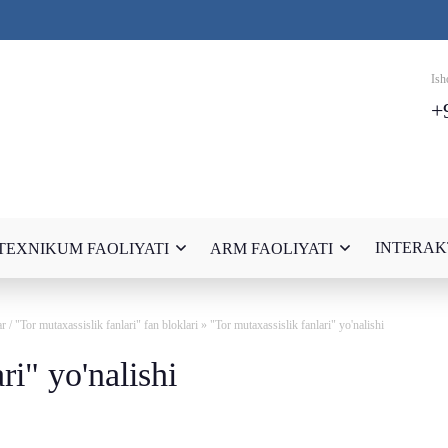
Ish
+
INTERAK
TEXNIKUM FAOLIYATI
ARM FAOLIYATI
ar
/
"Tor mutaxassislik fanlari" fan bloklari
» "Tor mutaxassislik fanlari" yo'nalishi
ri" yo'nalishi