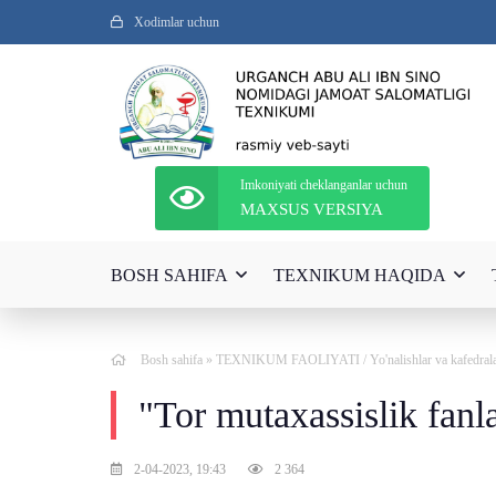
Xodimlar uchun
Imkoniyati cheklanganlar uchun
MAXSUS VERSIYA
BOSH SAHIFA
TEXNIKUM HAQIDA
Bosh sahifa
»
TEXNIKUM FAOLIYATI
/
Yo'nalishlar va kafedral
"Tor mutaxassislik fanla
2-04-2023, 19:43
2 364