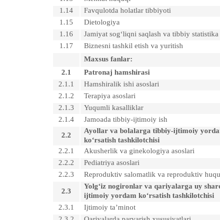
1.14
Favqulotda holatlar tibbiyoti
1.15
Dietologiya
1.16
Jamiyat sog‘liqni saqlash va tibbiy statistika
1.17
Biznesni tashkil etish va yuritish
Maxsus fanlar:
2.1
Patronaj hamshirasi
2.1.1
Hamshiralik ishi asoslari
2.1.2
Terapiya asoslari
2.1.3
Yuqumli kasalliklar
2.1.4
Jamoada tibbiy-ijtimoiy ish
Ayollar va bolalarga tibbiy-ijtimoiy yord
2.2
ko‘rsatish tashkilotchisi
2.2.1
Akusherlik va ginekologiya asoslari
2.2.2
Pediatriya asoslari
2.2.3
Reproduktiv salomatlik va reproduktiv huq
Yolg‘iz nogironlar va qariyalarga uy shar
2.3
ijtimoiy yordam ko‘rsatish tashkilotchisi
2.3.1
Ijtimoiy ta’minot
2.3.2
Qariyalarda parvarish xususiyatlari