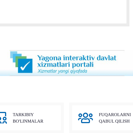
TARKIBIY
FUQAROLARNI
BO'LINMALAR
QABUL QILISH