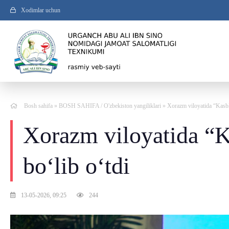
Xodimlar uchun
Bosh sahifa
»
BOSH SAHIFA
/
O'zbekiston yangiliklari
» Xorazm viloyatida “Kasbla
Xorazm viloyatida “Ka
bo‘lib o‘tdi
13-05-2026, 09:25
244