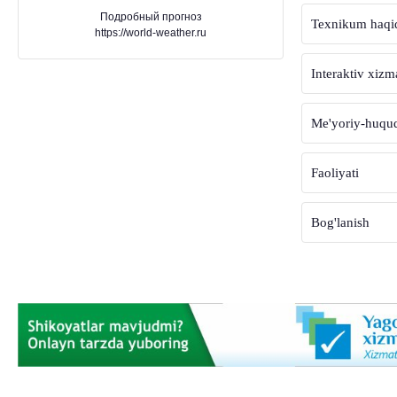
Подробный прогноз
Texnikum haqi
https://world-weather.ru
Interaktiv xizm
Me'yoriy-huquqi
Faoliyati
Bog'lanish