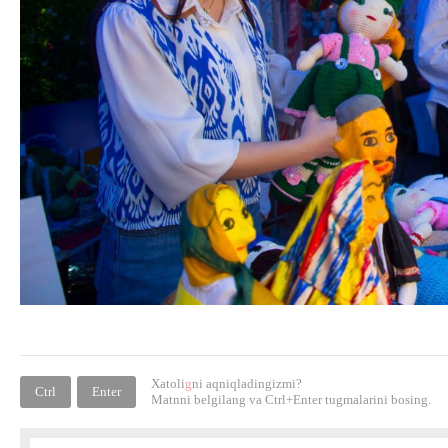
Xatoli
g
ni aqniqladingizmi?
Ctrl
Enter
Matnni belgilang va
Ctrl+Enter
tugmalarini bosing.