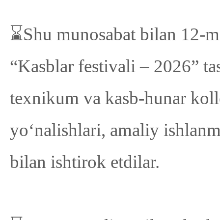
⌛Shu munosabat bilan 12-ma
“Kasblar festivali – 2026” tas
texnikum va kasb-hunar kollej
yo‘nalishlari, amaliy ishlan
bilan ishtirok etdilar.