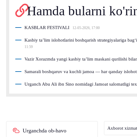
Hamda bularni ko'ri
KASBLAR FESTIVALI
12-05-2026, 17:00
Kasbiy ta’lim islohotlarini boshqarish strategiyalariga bag
11:59
Vazir Xorazmda yangi kasbiy ta’lim maskani qurilishi bilan
Samarali boshqaruv va kuchli jamoa — har qanday islohot 
Urganch Abu Ali ibn Sino nomidagi Jamoat salomatligi texn
Axborot xizmat
Urganchda ob-havo