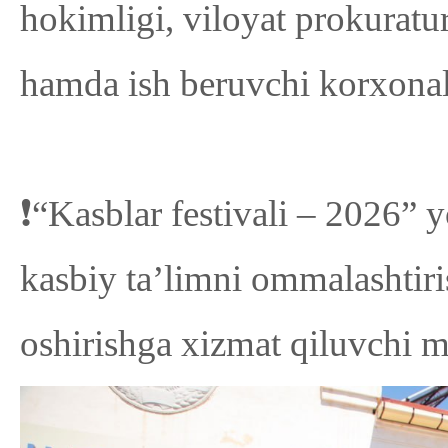
hokimligi, viloyat prokuratur
hamda ish beruvchi korxonalar
❗️“Kasblar festivali – 2026” 
kasbiy ta’limni ommalashtir
oshirishga xizmat qiluvchi m