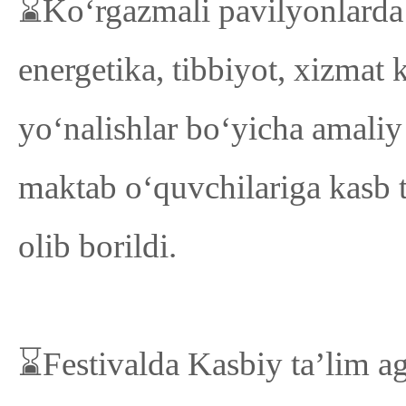
⌛Ko‘rgazmali pavilyonlarda o
energetika, tibbiyot, xizmat 
yo‘nalishlar bo‘yicha amaliy 
maktab o‘quvchilariga kasb t
olib borildi.
⌛Festivalda Kasbiy ta’lim ag