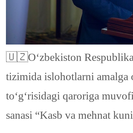
🇺🇿O‘zbekiston Respublikas
tizimida islohotlarni amalga 
to‘g‘risidagi qaroriga muvo
sanasi “Kasb va mehnat kuni