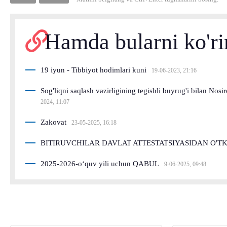
Hamda bularni ko'r
19 iyun - Tibbiyot hodimlari kuni
19-06-2023, 21:16
Sog'liqni saqlash vazirligining tegishli buyrug'i bilan No
2024, 11:07
Zakovat
23-05-2025, 16:18
BITIRUVCHILAR DAVLAT ATTESTATSIYASIDAN O'
2025-2026-o‘quv yili uchun QABUL
9-06-2025, 09:48