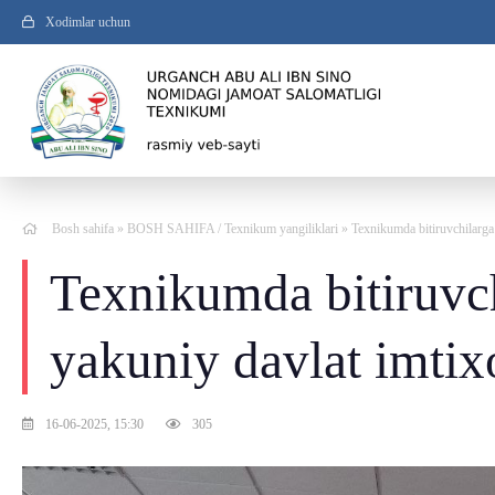
Xodimlar uchun
Bosh sahifa
»
BOSH SAHIFA
/
Texnikum yangiliklari
» Texnikumda bitiruvchilarga 
Texnikumda bitiruvch
yakuniy davlat imtixo
16-06-2025, 15:30
305