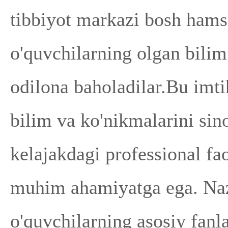
tibbiyot markazi bosh hams
o'quvchilarning olgan bilim
odilona baholadilar.Bu imti
bilim va ko'nikmalarini sino
kelajakdagi professional fa
muhim ahamiyatga ega. Naza
o'quvchilarning asosiy fanla