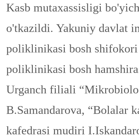
Kasb mutaxassisligi bo'yich
o'tkazildi. Yakuniy davlat 
poliklinikasi bosh shifokor
poliklinikasi bosh hamshir
Urganch filiali “Mikrobiolo
B.Samandarova, “Bolalar kas
kafedrasi mudiri I.Iskandar