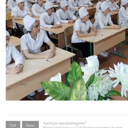
Xatoli
g
ni aqniqladingizmi?
Ctrl
Enter
Matnni belgilang va
Ctrl+Enter
tugmalarini bosing.