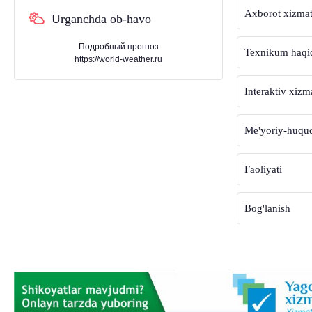
Axborot xizmat
Urganchda ob-havo
Подробный прогноз
Texnikum haqi
https://world-weather.ru
Interaktiv xizm
Me'yoriy-huquqi
Faoliyati
Bog'lanish