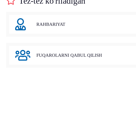
Tez-tez ko'riladigan
RAHBARIYAT
FUQAROLARNI QABUL QILISH