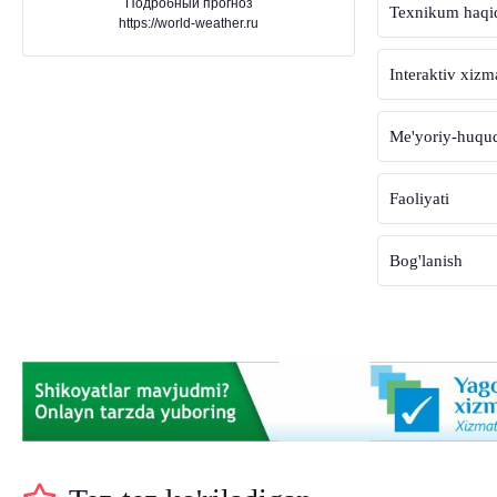
Подробный прогноз
Texnikum haqi
https://world-weather.ru
Interaktiv xizm
Me'yoriy-huquqi
Faoliyati
Bog'lanish