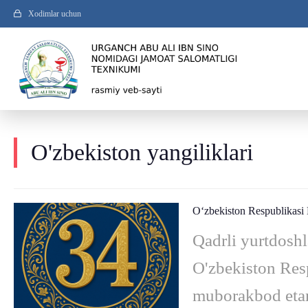
Xodimlar uchun
O'zbekiston yangiliklari
O‘zbekiston Respublikasi M
Qadrli yurtdosh
O'zbekiston Resp
muborakbod etam