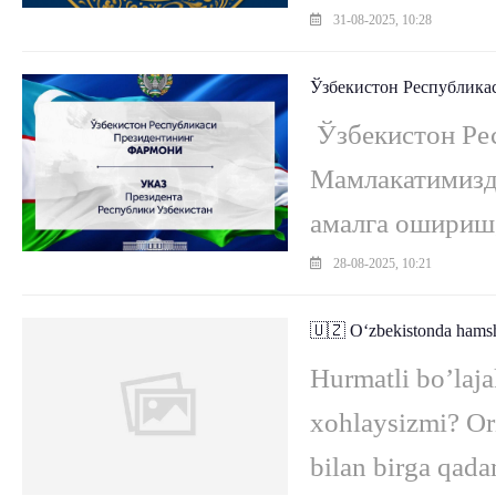
o‘z taqdirimizni
31-08-2025, 10:28
Ўзбекистон Республика
​​​​ Ўзбекистон
Мамлакатимизд
амалга ошириш,
халқимиз фаро
28-08-2025, 10:21
халқаро миқёсд
🇺🇿 O‘zbekistonda hamshi
Hurmatli bo’laja
xohlaysizmi? Or
bilan birga qa