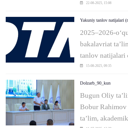
KUTMOQDA: 📍 G
22-08-2025, 15:08
diplomi bilan
Yakuniy tanlov natijalari (
2025–2026-o‘quv
bakalavriat ta’li
tanlov natijalari
mumkin: ➖ my.uz
15-08-2025, 09:35
Dolzarb_90_kun
Bugun Oliy ta’li
Bobur Rahimov 
ta’lim, akademik