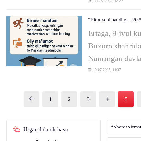
kengaytirilgan yi
11-07-2025, 12:29
“Bitiruvchi bandligi – 202
Ertaga, 9-iyul k
Buxoro shahrida
Namangan davlat
shahar Yoshlar m
9-07-2025, 11:37
1
2
3
4
5
Axborot xizmat
Urganchda ob-havo