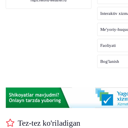
https://world-weather.ru
Interaktiv xizm
Me'yoriy-huquqi
Faoliyati
Bog'lanish
Tez-tez ko'riladigan