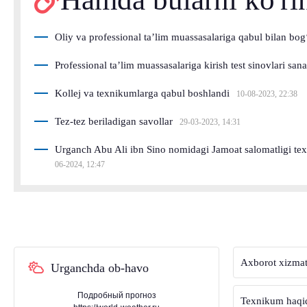
Oliy va professional ta’lim muassasalariga qabul bilan bo
Professional ta’lim muassasalariga kirish test sinovlari sana
Kollej va texnikumlarga qabul boshlandi
10-08-2023, 22:38
Tez-tez beriladigan savollar
29-03-2023, 14:31
Urganch Abu Ali ibn Sino nomidagi Jamoat salomatligi texn
06-2024, 12:47
Axborot xizmat
Urganchda ob-havo
Подробный прогноз
Texnikum haqi