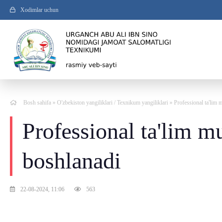
Xodimlar uchun
Bosh sahifa
»
O'zbekiston yangiliklari
/
Texnikum yangiliklari
» Professional ta'lim 
Professional ta'lim m
boshlanadi
22-08-2024, 11:06
563