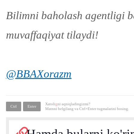
Bilimni baholash agentligi b
muvaffaqiyat tilaydi!
@BBAXorazm
Xatoli
g
ni aqniqladingizmi?
Ctrl
Enter
Matnni belgilang va
Ctrl+Enter
tugmalarini bosing.
Hamda bularni ko'ri