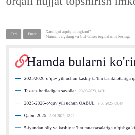
orqali hujjat topshirish imk
Xatoli
g
ni aqniqladingizmi?
Ctrl
Enter
Matnni belgilang va
Ctrl+Enter
tugmalarini bosing.
Hamda bularni ko'r
2025/2026-o‘quv yili uchun kasbiy ta’lim tashkilotlariga 
Tez-tez beriladigan savollar
29-03-2023, 14:31
2025-2026-o‘quv yili uchun QABUL
9-06-2025, 09:48
Qabul 2025
5-06-2025, 12:22
5-iyundan oliy va kasbiy taʼlim muassasalariga oʻqishga k