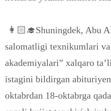
👩🏻‍🎓Shuningdek, Abu Al
salomatligi texnikumlari v
akademiyalari” xalqaro ta’l
istagini bildirgan abituriy
oktabrdan 18-oktabrga qad