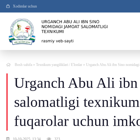
Xodimlar uchun
Bosh sahifa
»
Texnikum yangiliklari
/
E'lonlar
» Urganch Abu Ali ibn Sino nomidagi J
Urganch Abu Ali ibn
salomatligi texnikumi
fuqarolar uchun imko
10-10-2025, 13:34
323