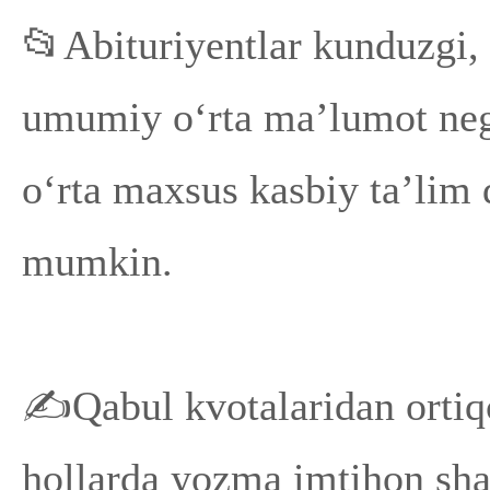
📂Abituriyentlar kunduzgi, 
umumiy o‘rta ma’lumot negi
o‘rta maxsus kasbiy ta’lim d
mumkin.
✍️Qabul kvotalaridan ortiqc
hollarda yozma imtihon shak