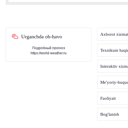
Axborot xizmat
Urganchda ob-havo
Подробный прогноз
Texnikum haqi
https://world-weather.ru
Interaktiv xizm
Me'yoriy-huquqi
Faoliyati
Bog'lanish