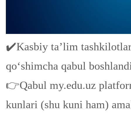
✔️Kasbiy ta’lim tashkilotla
qo‘shimcha qabul boshland
👉Qabul my.edu.uz platform
kunlari (shu kuni ham) amal