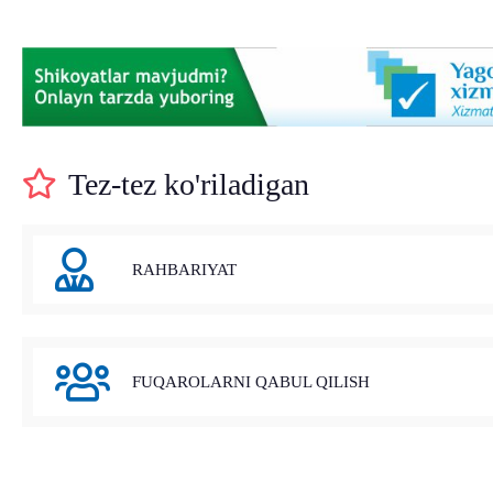
Tez-tez ko'riladigan
RAHBARIYAT
FUQAROLARNI QABUL QILISH