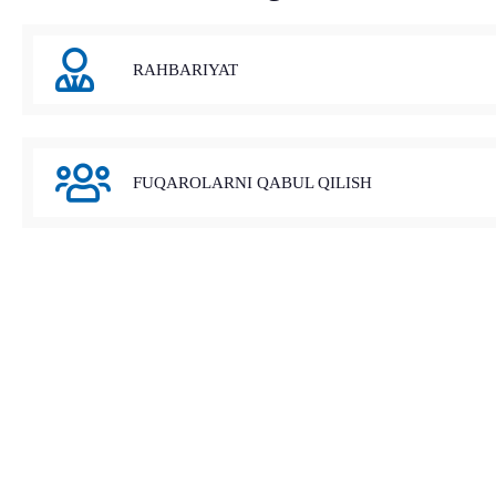
RAHBARIYAT
FUQAROLARNI QABUL QILISH