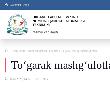
Xodimlar uchun
Bosh sahifa
»
Axborot xizmati
/
E'lonlar
» Toʻgarak mashgʻulotlari jurnali
Toʻgarak mashgʻulotla
8-10-2025, 14:12
1 985