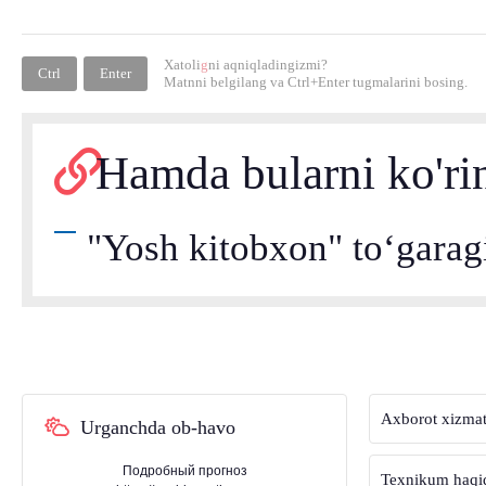
Xatoli
g
ni aqniqladingizmi?
Ctrl
Enter
Matnni belgilang va
Ctrl+Enter
tugmalarini bosing.
Hamda bularni ko'ri
"Yosh kitobxon" toʻgaragi
Axborot xizmat
Urganchda ob-havo
Подробный прогноз
Texnikum haqi