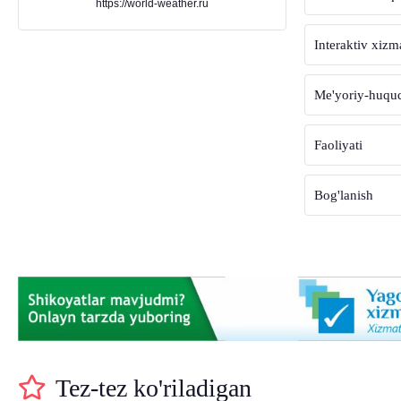
https://world-weather.ru
Interaktiv xizm
Me'yoriy-huquqi
Faoliyati
Bog'lanish
Tez-tez ko'riladigan