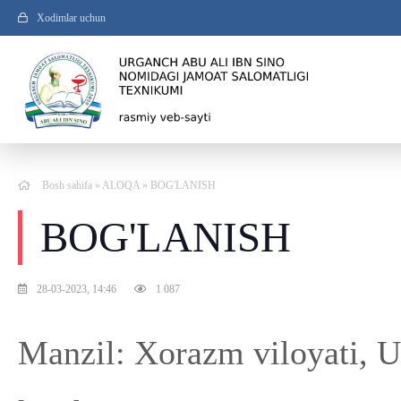
Xodimlar uchun
Bosh sahifa
»
ALOQA
» BOG'LANISH
BOG'LANISH
28-03-2023, 14:46
1 087
Manzil: Xorazm viloyati, 