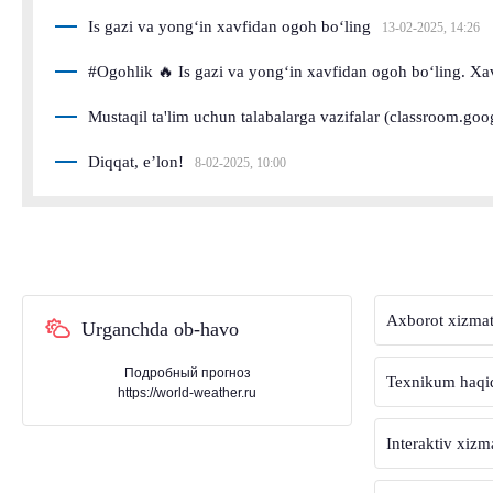
Is gazi va yong‘in xavfidan ogoh bo‘ling
13-02-2025, 14:26
#Ogohlik 🔥 Is gazi va yong‘in xavfidan ogoh bo‘ling. Xavf
Mustaqil ta'lim uchun talabalarga vazifalar (classroom.go
Diqqat, e’lon!
8-02-2025, 10:00
Axborot xizmat
Urganchda ob-havo
Подробный прогноз
Texnikum haqi
https://world-weather.ru
Interaktiv xizm