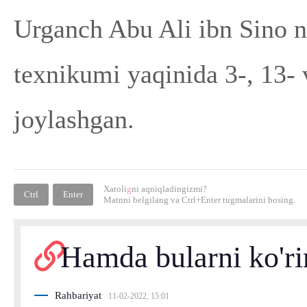
Urganch Abu Ali ibn Sino n
texnikumi yaqinida 3-, 13- 
joylashgan.
Xatoli
g
ni aqniqladingizmi?
Ctrl
Enter
Matnni belgilang va
Ctrl+Enter
tugmalarini bosing.
Hamda bularni ko'r
Rahbariyat
11-02-2022, 15:01