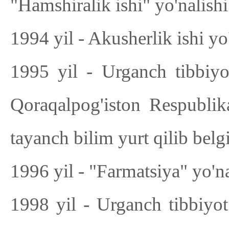
"Hamshiralik ishi" yo'nalishi
1994 yil - Akusherlik ishi yo'
1995 yil - Urganch tibbiyo
Qoraqalpog'iston Respublika
tayanch bilim yurt qilib belg
1996 yil - "Farmatsiya" yo'na
1998 yil - Urganch tibbiyot