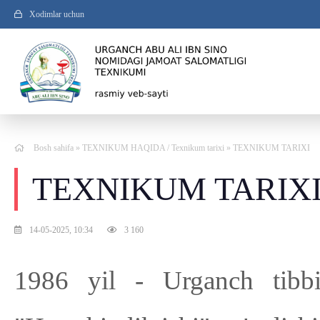
Xodimlar uchun
Bosh sahifa
»
TEXNIKUM HAQIDA
/
Texnikum tarixi
» TEXNIKUM TARIXI
TEXNIKUM TARIX
14-05-2025, 10:34
3 160
1986 yil - Urganch tibbiy