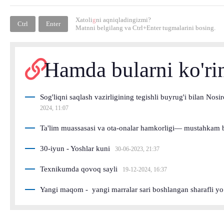
Xatoli
g
ni aqniqladingizmi?
Ctrl
Enter
Matnni belgilang va
Ctrl+Enter
tugmalarini bosing.
Hamda bularni ko'ri
Sog'liqni saqlash vazirligining tegishli buyrug'i bilan No
2024, 11:07
Ta'lim muassasasi va ota-onalar hamkorligi— mustahkam bi
30-iyun - Yoshlar kuni
30-06-2023, 21:37
Texnikumda qovoq sayli
19-12-2024, 16:37
Yangi maqom - yangi marralar sari boshlangan sharafli yo