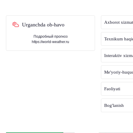
Axborot xizmat
Urganchda ob-havo
Подробный прогноз
Texnikum haqi
https://world-weather.ru
Interaktiv xizm
Me'yoriy-huquqi
Faoliyati
Bog'lanish