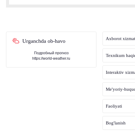
Axborot xizmat
Urganchda ob-havo
Подробный прогноз
Texnikum haqi
https://world-weather.ru
Interaktiv xizm
Me'yoriy-huquqi
Faoliyati
Bog'lanish