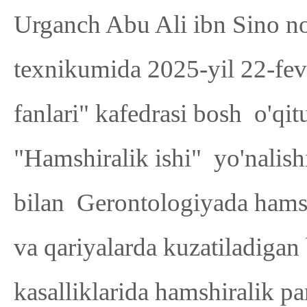
Urganch Abu Ali ibn Sino no
texnikumida 2025-yil 22-fev
fanlari" kafedrasi bosh o'qi
"Hamshiralik ishi" yo'nalish
bilan Gerontologiyada hamsh
va qariyalarda kuzatiladigan
kasalliklarida hamshiralik p