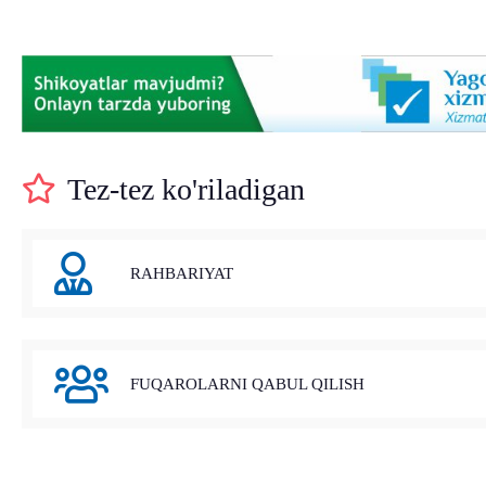
Tez-tez ko'riladigan
RAHBARIYAT
FUQAROLARNI QABUL QILISH