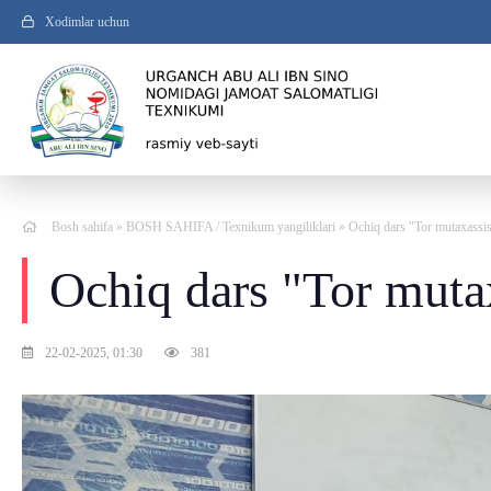
Xodimlar uchun
Bosh sahifa
»
BOSH SAHIFA
/
Texnikum yangiliklari
» Ochiq dars "Tor mutaxassisl
Ochiq dars "Tor mutax
22-02-2025, 01:30
381