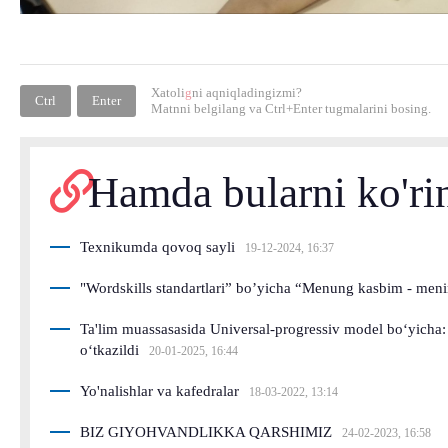
Xatoli
g
ni aqniqladingizmi?
Ctrl
Enter
Matnni belgilang va
Ctrl+Enter
tugmalarini bosing.
Hamda bularni ko'ri
Texnikumda qovoq sayli
19-12-2024, 16:37
"Wordskills standartlari” bo’yicha “Menung kasbim - meni
Ta'lim muassasasida Universal-progressiv model bo‘yicha:
o‘tkazildi
20-01-2025, 16:44
Yo'nalishlar va kafedralar
18-03-2022, 13:14
BIZ GIYOHVANDLIKKA QARSHIMIZ
24-02-2023, 16:58