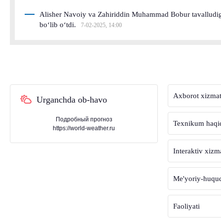
Alisher Navoiy va Zahiriddin Muhammad Bobur tavalludig
bo‘lib o‘tdi.
7-02-2025, 14:00
Axborot xizmat
Urganchda ob-havo
Подробный прогноз
Texnikum haqi
https://world-weather.ru
Interaktiv xizm
Me'yoriy-huquqi
Faoliyati