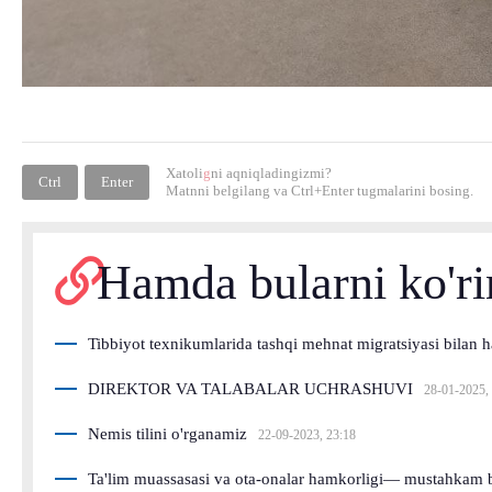
Xatoli
g
ni aqniqladingizmi?
Ctrl
Enter
Matnni belgilang va
Ctrl+Enter
tugmalarini bosing.
Hamda bularni ko'r
Tibbiyot texnikumlarida tashqi mehnat migratsiyasi bilan
DIREKTOR VA TALABALAR UCHRASHUVI
28-01-2025,
Nemis tilini o'rganamiz
22-09-2023, 23:18
Ta'lim muassasasi va ota-onalar hamkorligi— mustahkam bi