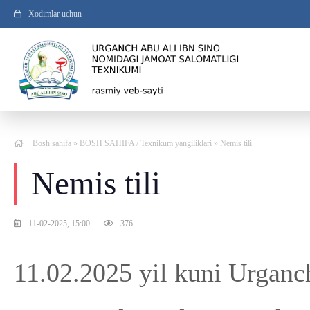
Xodimlar uchun
Bosh sahifa
»
BOSH SAHIFA
/
Texnikum yangiliklari
» Nemis tili
Nemis tili
11-02-2025, 15:00
376
11.02.2025 yil kuni Urganc