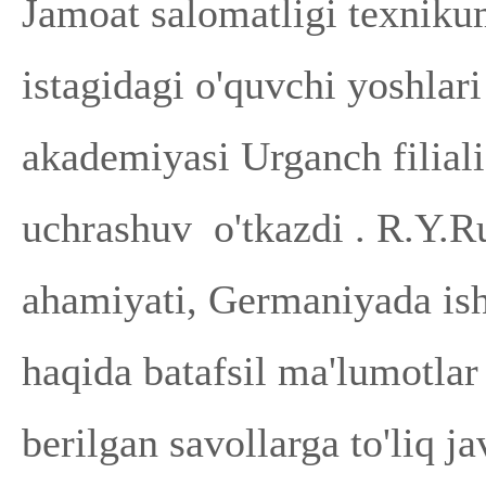
Jamoat salomatligi texnikum
istagidagi o'quvchi yoshlar
akademiyasi Urganch filial
uchrashuv o'tkazdi . R.Y.Ru
ahamiyati, Germaniyada ishl
haqida batafsil ma'lumotlar
berilgan savollarga to'liq ja