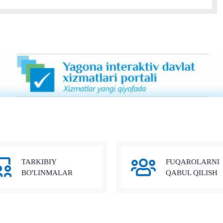
TARKIBIY
FUQAROLARNI
BO'LINMALAR
QABUL QILISH