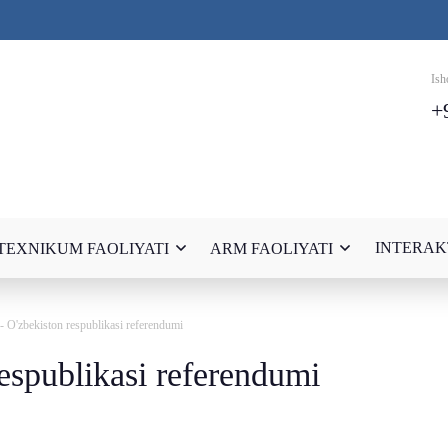
Ish
+
INTERAK
TEXNIKUM FAOLIYATI
ARM FAOLIYATI
 - O'zbekiston respublikasi referendumi
respublikasi referendumi