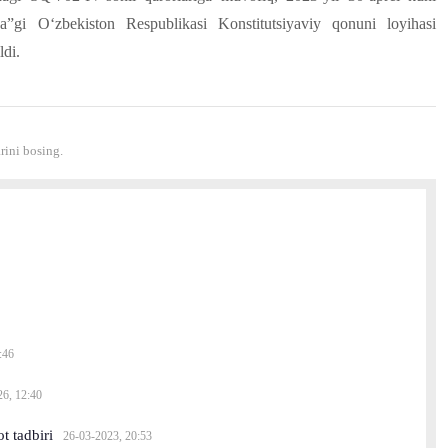
ida”gi O‘zbekiston Respublikasi Konstitutsiyaviy qonuni loyihasi
ldi.
ini bosing.
:46
26, 12:40
t tadbiri
26-03-2023, 20:53