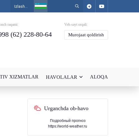
onch raqami:
Veb-sayt orqali:
998 (62) 228-80-64
Murojaat qoldirish
TIV XIZMATLAR
ALOQA
HAVOLALAR
Urganchda ob-havo
Подробный прогноз
https://world-weather.ru