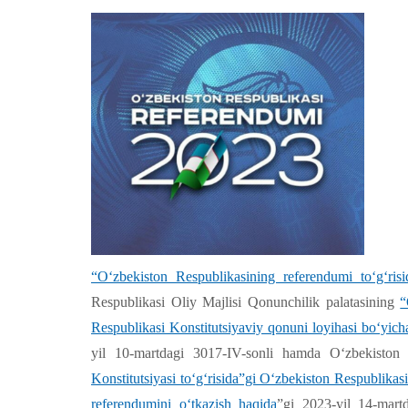
“O‘zbekiston Respublikasining referendumi to‘g‘ri
Respublikasi Oliy Majlisi Qonunchilik palatasining
“
Respublikasi Konstitutsiyaviy qonuni loyihasi bo‘yic
yil 10-martdagi 3017-IV-sonli hamda O‘zbekiston 
Konstitutsiyasi to‘g‘risida”gi O‘zbekiston Respublikas
referendumini o‘tkazish haqida
”gi 2023-yil 14-mart