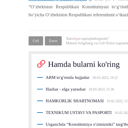
“O‘zbekiston Respublikasi Konstitutsiyasi to‘g‘ris
bo‘yicha O‘zbekiston Respublikasi referendumi o‘tkazi
Xatoli
g
ni aqniqladingizmi?
Ctrl
Enter
Matnni belgilang va
Ctrl+Enter
tugmalar
Hamda bularni ko'ring
ARM to'g'risida hujjatlar
30-03-2023, 14:22
Hashar - elga yarashar
18-03-2023, 15:36
HAMKORLIK SHARTNOMASI
10-02-2022, 11
TEXNIKUM USTAVI VA PASPORTI
16-02-20
Urganchda “Konstitutsiya o'zimizniki” targ'ibo