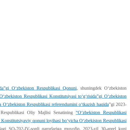
sida”gi O‘zbekiston Respublikasi
Qonuni
, shuningdek O‘zbekiston
O‘zbekiston Respublikasi Konstitutsiyasi to‘g‘risida”gi O‘zbekiston
ha O‘zbekiston Respublikasi referendumini o‘tkazish haqida
”gi 2023-
Respublikasi Oliy Majlisi Senatining
“O‘zbekiston Respublikasi
i Konstitutsiyaviy qonuni loyihasi bo‘yicha O‘zbekiston Respublikasi
dagi SQ-702-IV-sonli qarorlariga muvofiq, 2023-yil 30-aprel kuni