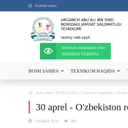
Xodimlar uchun
Imkoniyati cheklanganlar uchun
MAXSUS VERSIYA
BOSH SAHIFA
TEXNIKUM HAQIDA
Bosh sahifa
»
BOSH SAHIFA
/
O'zbekiston yangiliklari
» 30 aprel
30 aprel - O'zbekiston 
1-05-2023, 13:32
395