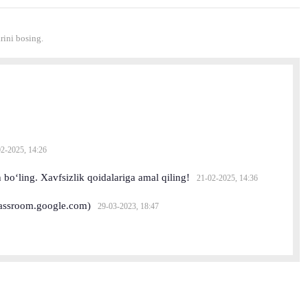
ini bosing.
2-2025, 14:26
bo‘ling. Xavfsizlik qoidalariga amal qiling!
21-02-2025, 14:36
classroom.google.com)
29-03-2023, 18:47