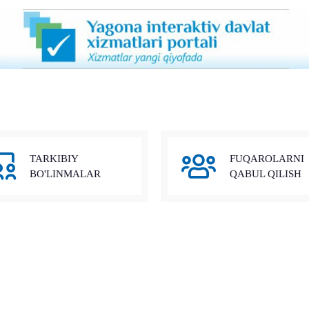
TARKIBIY
FUQAROLARNI
BO'LINMALAR
QABUL QILISH