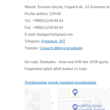
Manzil: Xorazm viloyati, Urganch sh., Al-Xorazmiy ko
Pochta indeksi: 220100
Tel.: +998(62)228-80-64
Fax: +998(62)228-80-64
E-mail: jsturganch@gmail.com
Telegram:
@urganch_JST
Youtube:
Urganch tibbiyot texnikumi
Ish vaqti: Dushanba - Juma soat 9:00 dan 18:00 gacha
Fuqarolarni qabul qilish kunlari va vaqti:
Texnikumning google kartadagi koordinatalari