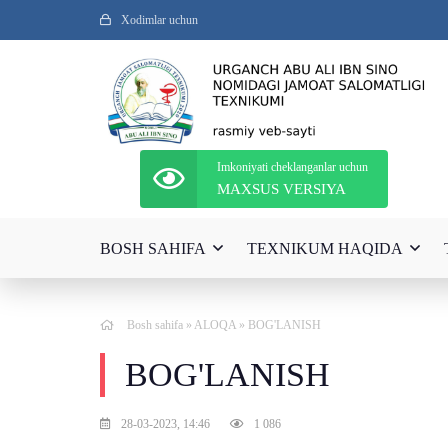
Xodimlar uchun
Imkoniyati cheklanganlar uchun
MAXSUS VERSIYA
BOSH SAHIFA
TEXNIKUM HAQIDA
Bosh sahifa
»
ALOQA
» BOG'LANISH
BOG'LANISH
28-03-2023, 14:46
1 086