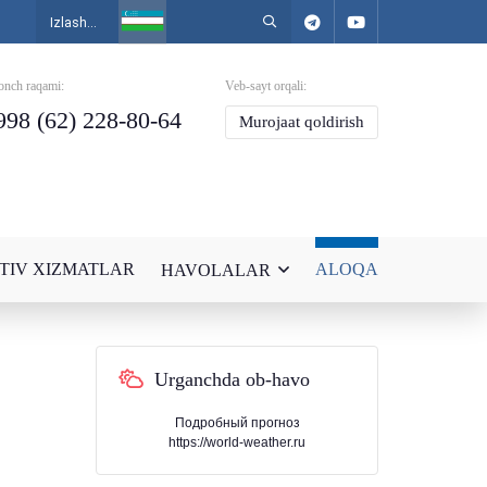
onch raqami:
Veb-sayt orqali:
998 (62) 228-80-64
Murojaat qoldirish
TIV XIZMATLAR
ALOQA
HAVOLALAR
Urganchda ob-havo
Подробный прогноз
https://world-weather.ru