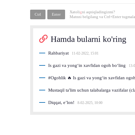
Xatoli
g
ni aqniqladingizmi?
Ctrl
Enter
Matnni belgilang va
Ctrl+Enter
tugmalar
Hamda bularni ko'ring
Rahbariyat
11-02-2022, 15:01
Is gazi va yong‘in xavfidan ogoh bo‘ling
13-0
#Ogohlik 🔥 Is gazi va yong‘in xavfidan ogoh 
Mustaqil ta'lim uchun talabalarga vazifalar (
Diqqat, e’lon!
8-02-2025, 10:00