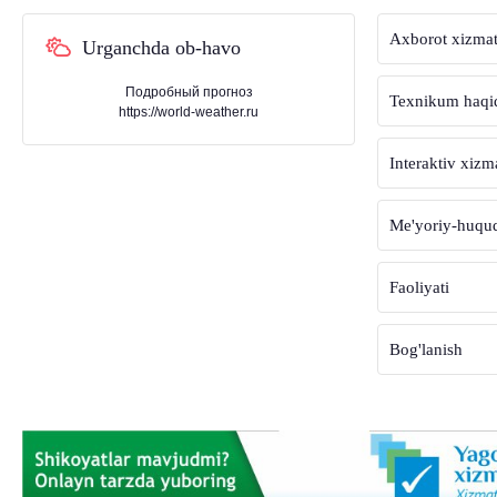
Axborot xizmat
Urganchda ob-havo
Подробный прогноз
Texnikum haqi
https://world-weather.ru
Interaktiv xizm
Me'yoriy-huquqi
Faoliyati
Bog'lanish