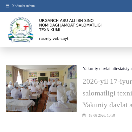
Xodimlar uchun
Yakuniy davlat attestatsiya
2026-yil 17-iyu
salomatligi texn
Yakuniy davlat a
saviyada tashkil 
18-06-2026, 10:50